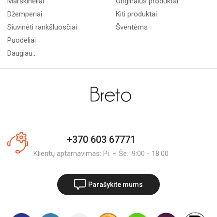
Marškinėliai
Originalūs produktai
Džemperiai
Kiti produktai
Siuvinėti rankšluosčiai
Šventėms
Puodeliai
Daugiau...
+370 603 67771
Klientų aptarnavimas: Pi. – Še.: 9:00 - 18:00
Parašykite mums