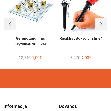
Gėrimo žaidimas
Rašiklis „Bokso pirštinė“
Kryžiukai-Nuliukai
Original
Current
Original
Current
12,74
€
7,00
€
3,47
€
2,00
€
price
price
price
price
was:
is:
was:
is:
12,74€.
7,00€.
3,47€.
2,00€.
Informacija
Dovanos