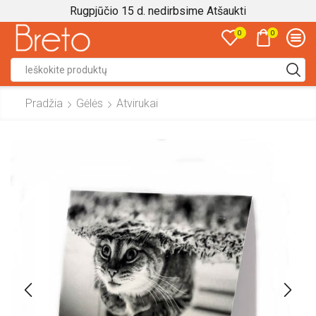
Rugpjūčio 15 d. nedirbsime
Atšaukti
0
0
Search
input
Pradžia
Gėlės
Atvirukai