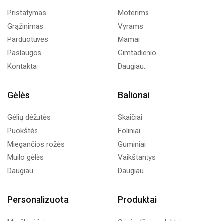
Pristatymas
Moterims
Grąžinimas
Vyrams
Parduotuvės
Mamai
Paslaugos
Gimtadienio
Kontaktai
Daugiau...
Gėlės
Balionai
Gėlių dėžutės
Skaičiai
Puokštės
Foliniai
Miegančios rožės
Guminiai
Muilo gėlės
Vaikštantys
Daugiau...
Daugiau...
Personalizuota
Produktai