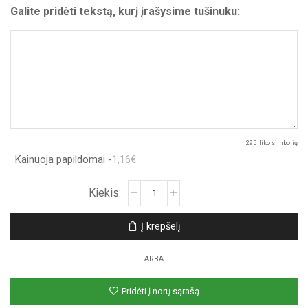
Galite pridėti tekstą, kurį įrašysime tušinuku:
295
liko simbolių
Kainuoja papildomai -
1,16€
produkto
kiekis:
Atvirukas
Į krepšelį
„Balta
orchidėja“
ARBA
Pridėti į norų sąrašą