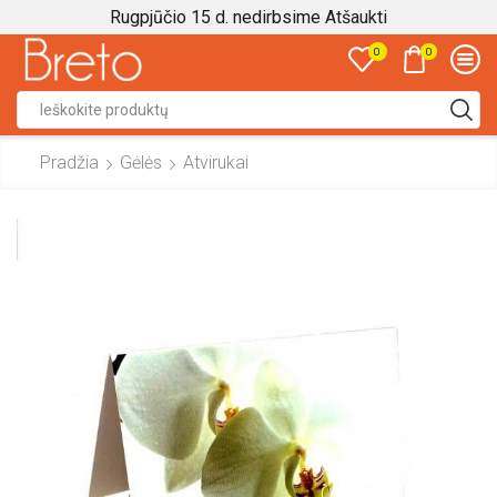
Rugpjūčio 15 d. nedirbsime
Atšaukti
0
0
Search
input
Pradžia
Gėlės
Atvirukai