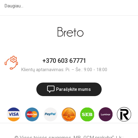
Daugiau...
+370 603 67771
Klientų aptarnavimas: Pi. – Še.: 9:00 - 18:00
Parašykite mums
© Visos teisės saugomos. MB „GCM prekyba“; Į. k.: