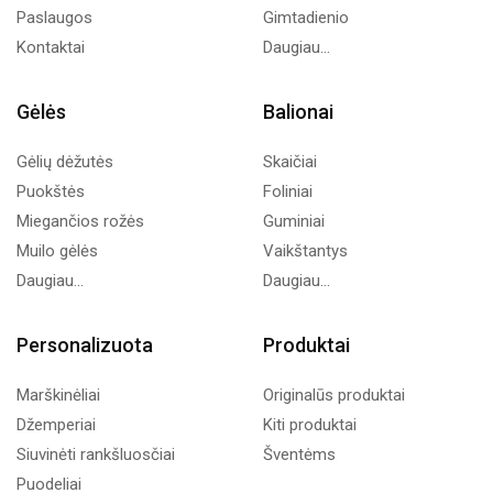
Paslaugos
Gimtadienio
Kontaktai
Daugiau...
Gėlės
Balionai
Gėlių dėžutės
Skaičiai
Puokštės
Foliniai
Miegančios rožės
Guminiai
Muilo gėlės
Vaikštantys
Daugiau...
Daugiau...
Personalizuota
Produktai
Marškinėliai
Originalūs produktai
Džemperiai
Kiti produktai
Siuvinėti rankšluosčiai
Šventėms
Puodeliai