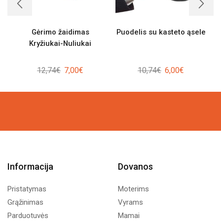
Gėrimo žaidimas
Puodelis su kasteto ąsele
Kryžiukai-Nuliukai
Original
Current
Original
Current
12,74
€
7,00
€
10,74
€
6,00
€
price
price
price
price
was:
is:
was:
is:
12,74€.
7,00€.
10,74€.
6,00€.
Informacija
Dovanos
Pristatymas
Moterims
Grąžinimas
Vyrams
Parduotuvės
Mamai