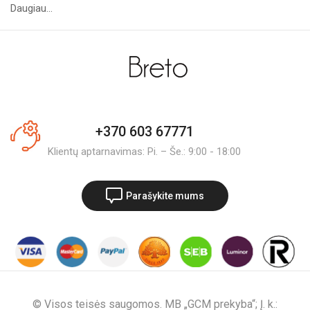
Daugiau...
+370 603 67771
Klientų aptarnavimas: Pi. – Še.: 9:00 - 18:00
Parašykite mums
© Visos teisės saugomos. MB „GCM prekyba“; Į. k.: