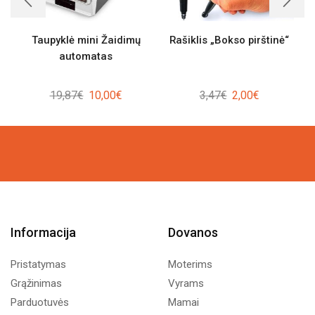
Taupyklė mini Žaidimų
Rašiklis „Bokso pirštinė“
automatas
Original
Current
Original
Current
19,87
€
10,00
€
3,47
€
2,00
€
price
price
price
price
was:
is:
was:
is:
19,87€.
10,00€.
3,47€.
2,00€.
Informacija
Dovanos
Pristatymas
Moterims
Grąžinimas
Vyrams
Parduotuvės
Mamai