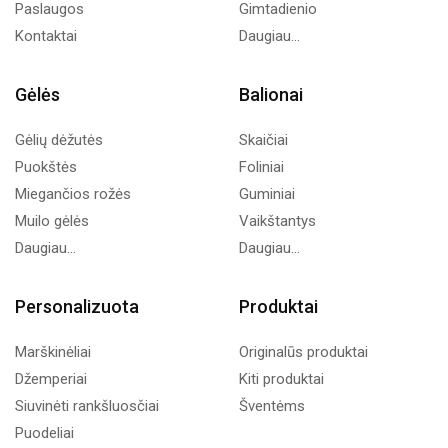
Paslaugos
Gimtadienio
Kontaktai
Daugiau...
Gėlės
Balionai
Gėlių dėžutės
Skaičiai
Puokštės
Foliniai
Miegančios rožės
Guminiai
Muilo gėlės
Vaikštantys
Daugiau...
Daugiau...
Personalizuota
Produktai
Marškinėliai
Originalūs produktai
Džemperiai
Kiti produktai
Siuvinėti rankšluosčiai
Šventėms
Puodeliai