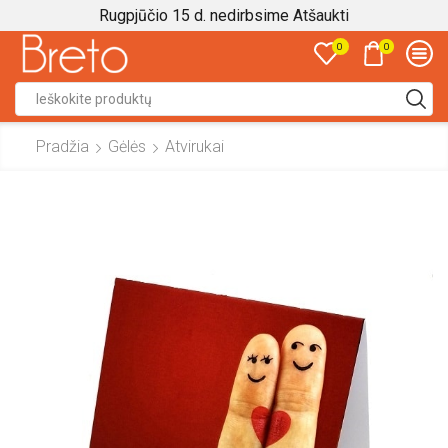
Rugpjūčio 15 d. nedirbsime
Atšaukti
0
0
Search
input
Pradžia
Gėlės
Atvirukai