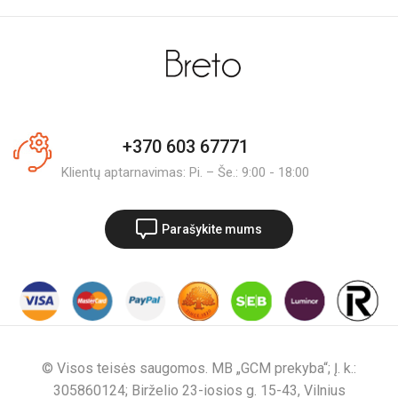
+370 603 67771
Klientų aptarnavimas: Pi. – Še.: 9:00 - 18:00
Parašykite mums
© Visos teisės saugomos. MB „GCM prekyba“; Į. k.:
305860124; Birželio 23-iosios g. 15-43, Vilnius