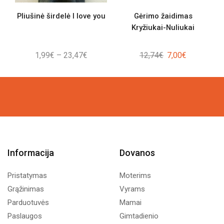
Pliušinė širdelė I love you
Gėrimo žaidimas
Kryžiukai-Nuliukai
Price
Original
Current
1,99
€
–
23,47
€
12,74
€
7,00
€
range:
price
price
1,99€
was:
is:
through
12,74€.
7,00€.
23,47€
Informacija
Dovanos
Pristatymas
Moterims
Grąžinimas
Vyrams
Parduotuvės
Mamai
Paslaugos
Gimtadienio