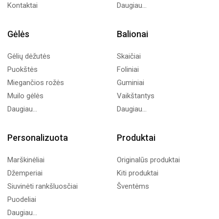
Kontaktai
Daugiau...
Gėlės
Balionai
Gėlių dėžutės
Skaičiai
Puokštės
Foliniai
Miegančios rožės
Guminiai
Muilo gėlės
Vaikštantys
Daugiau...
Daugiau...
Personalizuota
Produktai
Marškinėliai
Originalūs produktai
Džemperiai
Kiti produktai
Siuvinėti rankšluosčiai
Šventėms
Puodeliai
Daugiau...