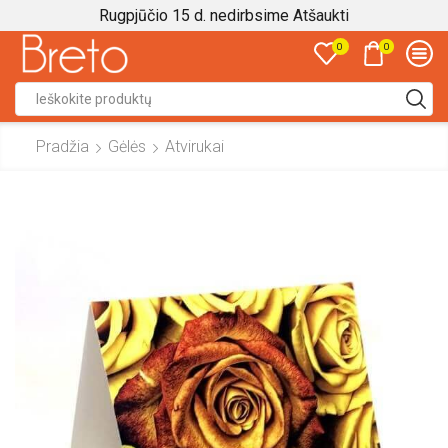
Rugpjūčio 15 d. nedirbsime
Atšaukti
0
0
Search
input
Pradžia
Gėlės
Atvirukai