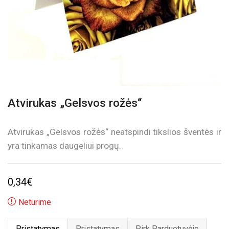
Atvirukas „Gelsvos rožės“
Atvirukas „Gelsvos rožės“ neatspindi tikslios šventės ir
yra tinkamas daugeliui progų.
0,34
€
Neturime
Pristatymas
Pristatymas
Pirk Parduotuvėje