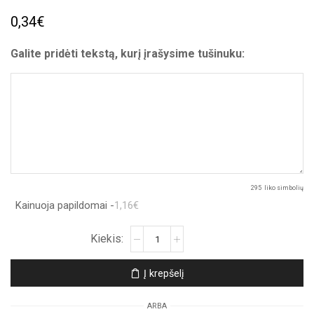
0,34
€
Galite pridėti tekstą, kurį įrašysime tušinuku:
295
liko simbolių
Kainuoja papildomai -
1,16€
produkto
kiekis:
Atvirukas
Į krepšelį
„I
love
ARBA
you“