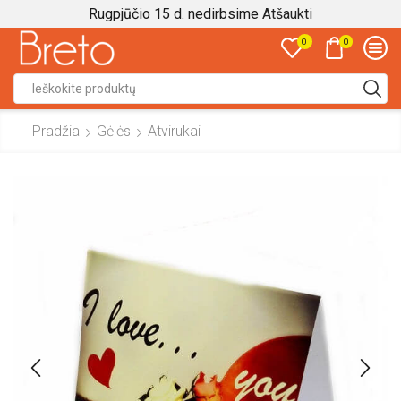
Rugpjūčio 15 d. nedirbsime
Atšaukti
0
0
Search
input
Pradžia
Gėlės
Atvirukai