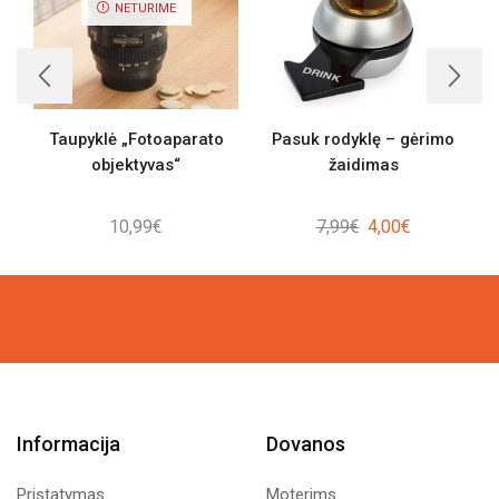
NETURIME
Taupyklė „Fotoaparato
Pasuk rodyklę – gėrimo
objektyvas“
žaidimas
Original
Current
10,99
€
7,99
€
4,00
€
price
price
was:
is:
7,99€.
4,00€.
Informacija
Dovanos
Pristatymas
Moterims