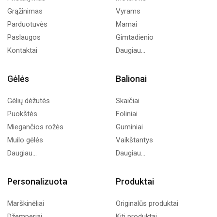
Grąžinimas
Vyrams
Parduotuvės
Mamai
Paslaugos
Gimtadienio
Kontaktai
Daugiau...
Gėlės
Balionai
Gėlių dėžutės
Skaičiai
Puokštės
Foliniai
Miegančios rožės
Guminiai
Muilo gėlės
Vaikštantys
Daugiau...
Daugiau...
Personalizuota
Produktai
Marškinėliai
Originalūs produktai
Džemperiai
Kiti produktai