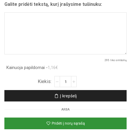
Galite pridėti tekstą, kurį įrašysime tušinuku:
295
liko simbolių
Kainuoja papildomai -
1,16€
produkto
kiekis:
Atvirukas
Į krepšelį
„Kačiukas
su
ARBA
skrybele“
Pridėti į norų sąrašą