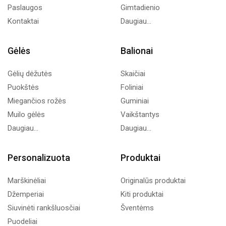
Paslaugos
Gimtadienio
Kontaktai
Daugiau...
Gėlės
Balionai
Gėlių dėžutės
Skaičiai
Puokštės
Foliniai
Miegančios rožės
Guminiai
Muilo gėlės
Vaikštantys
Daugiau...
Daugiau...
Personalizuota
Produktai
Marškinėliai
Originalūs produktai
Džemperiai
Kiti produktai
Siuvinėti rankšluosčiai
Šventėms
Puodeliai