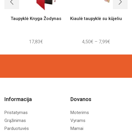
Taupyklė Knyga Žodynas
Kiaulė taupyklė su kūjeliu
Price
17,83
€
4,50
€
–
7,99
€
range:
4,50€
through
7,99€
Informacija
Dovanos
Pristatymas
Moterims
Grąžinimas
Vyrams
Parduotuvės
Mamai