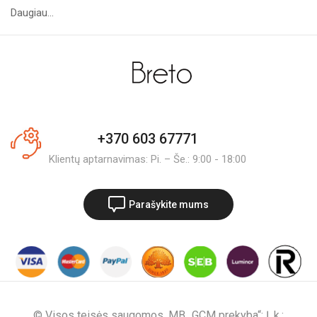
Daugiau...
+370 603 67771
Klientų aptarnavimas: Pi. – Še.: 9:00 - 18:00
Parašykite mums
© Visos teisės saugomos. MB „GCM prekyba“; Į. k.: