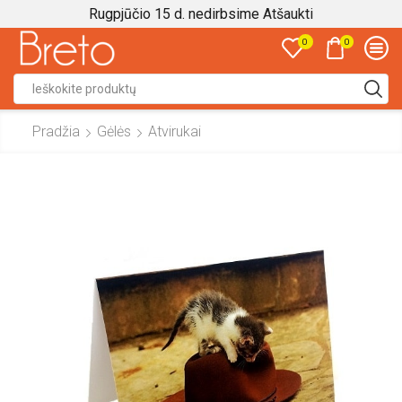
Rugpjūčio 15 d. nedirbsime
Atšaukti
0
0
Search
input
Pradžia
Gėlės
Atvirukai