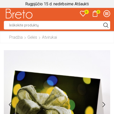
Rugpjūčio 15 d. nedirbsime
Atšaukti
0
0
Search
input
Pradžia
Gėlės
Atvirukai