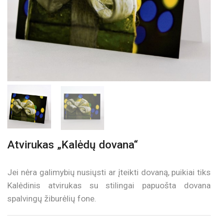
Atvirukas „Kalėdų dovana“
Jei nėra galimybių nusiųsti ar įteikti dovaną, puikiai tiks
Kalėdinis atvirukas su stilingai papuošta dovana
spalvingų žiburėlių fone.