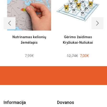
Nutrinamas kelionių
Gėrimo žaidimas
žemėlapis
Kryžiukai-Nuliukai
Original
Current
7,99
€
12,74
€
7,00
€
price
price
was:
is:
12,74€.
7,00€.
Informacija
Dovanos