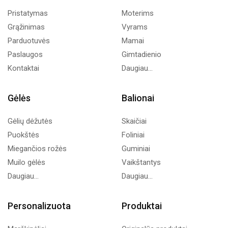
Pristatymas
Moterims
Grąžinimas
Vyrams
Parduotuvės
Mamai
Paslaugos
Gimtadienio
Kontaktai
Daugiau...
Gėlės
Balionai
Gėlių dėžutės
Skaičiai
Puokštės
Foliniai
Miegančios rožės
Guminiai
Muilo gėlės
Vaikštantys
Daugiau...
Daugiau...
Personalizuota
Produktai