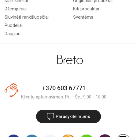
Marškinėliai
Originalūs produktai
Džemperiai
Kiti produktai
Siuvinėti rankšluosčiai
Šventėms
Puodeliai
Daugiau...
+370 603 67771
Klientų aptarnavimas: Pi. – Še.: 9:00 - 18:00
Parašykite mums