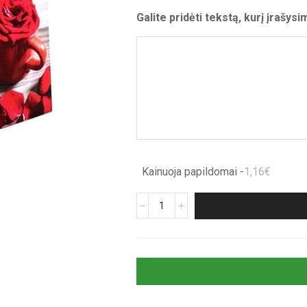
Galite pridėti tekstą, kurį įrašysi
Kainuoja papildomai -
1,16€
produkto
kiekis:
Atvirukas
„Meilės
rytas“