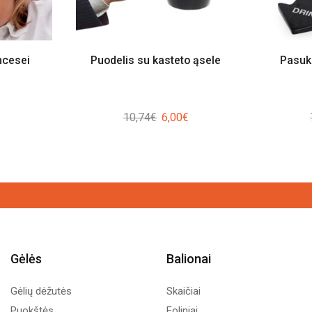
ncesei
Puodelis su kasteto ąsele
Pasuk
Original
Current
10,74
€
6,00
€
price
price
was:
is:
10,74€.
6,00€.
Gėlės
Balionai
Gėlių dėžutės
Skaičiai
Puokštės
Foliniai