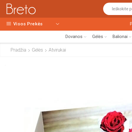
Visos Prekės
Dovanos
Gėlės
Balionai
Pradžia
Gėlės
Atvirukai