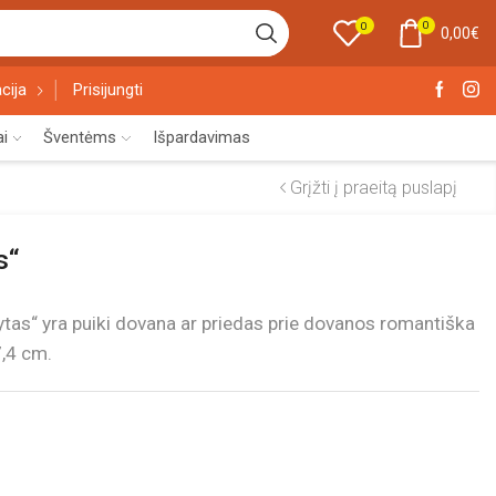
0
0
0,00
€
cija
Prisijungti
ai
Šventėms
Išpardavimas
Grįžti į praeitą puslapį
s“
ytas“ yra puiki dovana ar priedas prie dovanos romantiška
7,4 cm.