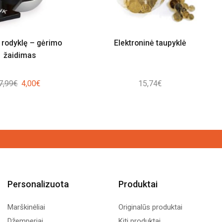
 rodyklę – gėrimo
Elektroninė taupyklė
žaidimas
Original
Current
7,99
€
4,00
€
15,74
€
price
price
was:
is:
7,99€.
4,00€.
Personalizuota
Produktai
Marškinėliai
Originalūs produktai
Džemperiai
Kiti produktai