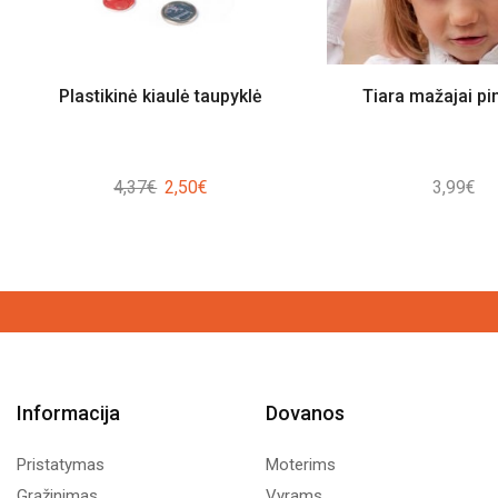
Plastikinė kiaulė taupyklė
Tiara mažajai pi
Original
Current
4,37
€
2,50
€
3,99
€
price
price
was:
is:
4,37€.
2,50€.
Informacija
Dovanos
Pristatymas
Moterims
Grąžinimas
Vyrams