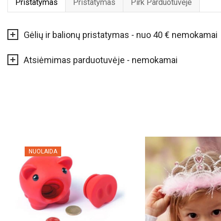
Pristatymas
Pristatymas
Pirk Parduotuvėje
Gėlių ir balionų pristatymas - nuo 40 € nemokamai
Atsiėmimas parduotuvėje - nemokamai
NUOLAIDA