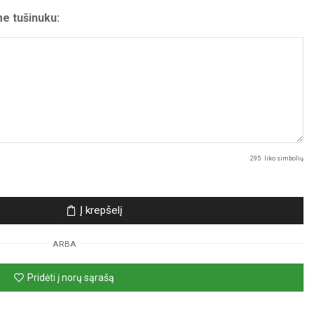
me tušinuku:
295
liko simbolių
Į krepšelį
ARBA
Pridėti į norų sąrašą