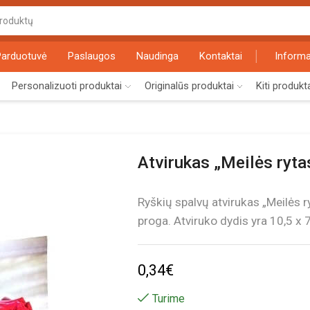
Search
input
Parduotuvė
Paslaugos
Naudinga
Kontaktai
Informa
Personalizuoti produktai
Originalūs produktai
Kiti produkt
Atvirukas „Meilės ryta
Ryškių spalvų atvirukas „Meilės r
proga. Atviruko dydis yra 10,5 x 
0,34
€
Turime