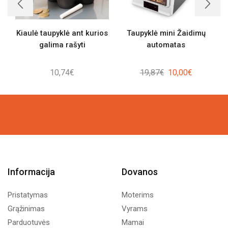
Kiaulė taupyklė ant kurios
Taupyklė mini Žaidimų
galima rašyti
automatas
Original
Current
10,74
€
19,87
€
10,00
€
price
price
was:
is:
19,87€.
10,00€.
Informacija
Dovanos
Pristatymas
Moterims
Grąžinimas
Vyrams
Parduotuvės
Mamai