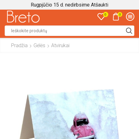
Rugpjūčio 15 d. nedirbsime
Atšaukti
0
0
Search
input
Pradžia
Gėlės
Atvirukai