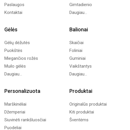
Paslaugos
Gimtadienio
Kontaktai
Daugiau...
Gėlės
Balionai
Gėlių dėžutės
Skaičiai
Puokštės
Foliniai
Miegančios rožės
Guminiai
Muilo gėlės
Vaikštantys
Daugiau...
Daugiau...
Personalizuota
Produktai
Marškinėliai
Originalūs produktai
Džemperiai
Kiti produktai
Siuvinėti rankšluosčiai
Šventėms
Puodeliai