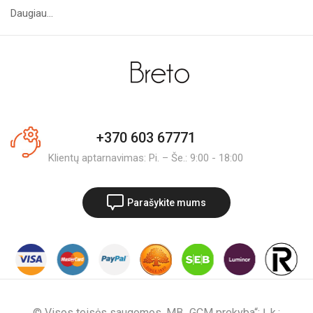
Daugiau...
+370 603 67771
Klientų aptarnavimas: Pi. – Še.: 9:00 - 18:00
Parašykite mums
© Visos teisės saugomos. MB „GCM prekyba“; Į. k.: