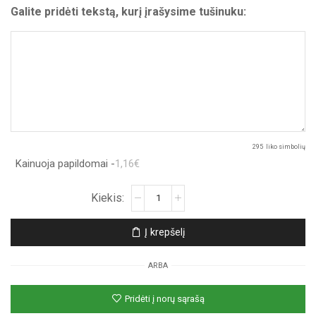
Galite pridėti tekstą, kurį įrašysime tušinuku:
295
liko simbolių
Kainuoja papildomai -
1,16€
produkto
kiekis:
Atvirukas
Į krepšelį
„Rožinis
automobilis“
ARBA
Pridėti į norų sąrašą