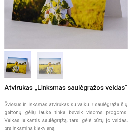
Atvirukas „Linksmas saulėgrąžos veidas“
Šviesus ir linksmas atvirukas su vaiku ir saulėgrąža šių
geltonų gėlių lauke tinka beveik visoms progoms.
Vaikas laikantis saulėgrąžą, tarsi gėlė būtų jo veidas,
pralinksmins kiekvieną.