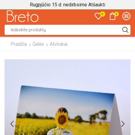
Rugpjūčio 15 d. nedirbsime
Atšaukti
0
0
Search
input
Pradžia
Gėlės
Atvirukai