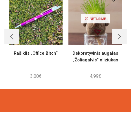
NETURIME
Rašiklis „Office Bitch“
Dekoratyvinis augalas
„Žoliagalvis“ oliziukas
3,00
€
4,99
€