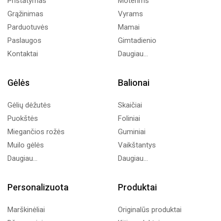
Pristatymas
Moterims
Grąžinimas
Vyrams
Parduotuvės
Mamai
Paslaugos
Gimtadienio
Kontaktai
Daugiau...
Gėlės
Balionai
Gėlių dėžutės
Skaičiai
Puokštės
Foliniai
Miegančios rožės
Guminiai
Muilo gėlės
Vaikštantys
Daugiau...
Daugiau...
Personalizuota
Produktai
Marškinėliai
Originalūs produktai