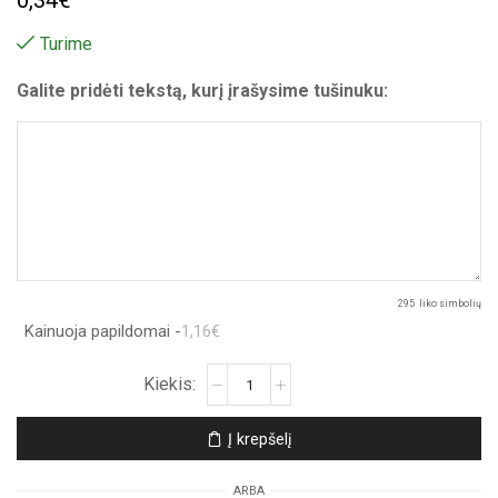
Turime
Galite pridėti tekstą, kurį įrašysime tušinuku:
295
liko simbolių
Kainuoja papildomai -
1,16€
produkto
kiekis:
Atvirukas
Į krepšelį
„Širdelė“
ARBA