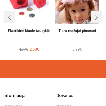
Plastikinė kiaulė taupyklė
Tiara mažajai pincesei
Original
Current
4,37
€
2,50
€
3,99
€
price
price
was:
is:
4,37€.
2,50€.
Informacija
Dovanos