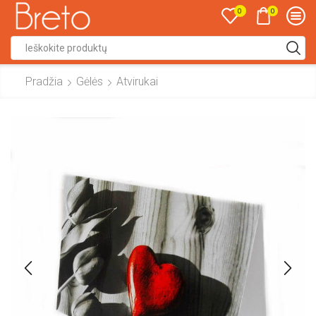
0
0
Search
input
Pradžia
Gėlės
Atvirukai