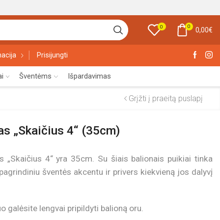
0
0
0,00
€
acija
Prisijungti
ai
Šventėms
Išpardavimas
Grįžti į praeitą puslapį
nas „Skaičius 4“ (35cm)
s „Skaičius 4“ yra 35cm. Su šiais balionais puikiai tinka
 pagrindiniu šventės akcentu ir privers kiekvieną jos dalyvį
 galėsite lengvai pripildyti balioną oru.