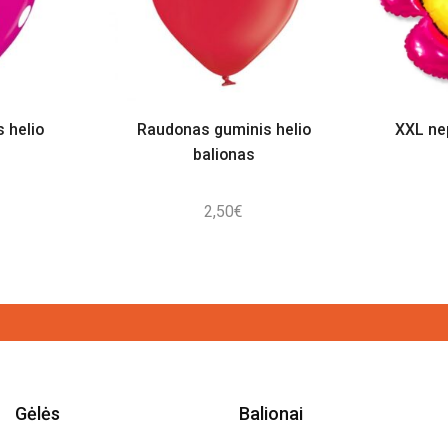
s helio
Raudonas guminis helio
XXL ne
balionas
2,50
€
Gėlės
Balionai