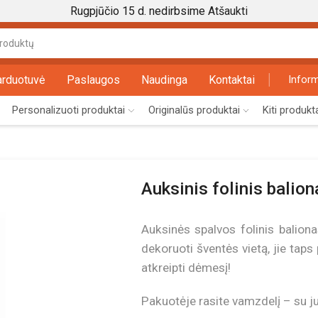
Rugpjūčio 15 d. nedirbsime
Atšaukti
Search
input
arduotuvė
Paslaugos
Naudinga
Kontaktai
Inform
Personalizuoti produktai
Originalūs produktai
Kiti produkt
Auksinis folinis balio
Auksinės spalvos folinis baliona
dekoruoti šventės vietą, jie taps
atkreipti dėmesį!
Pakuotėje rasite vamzdelį – su juo