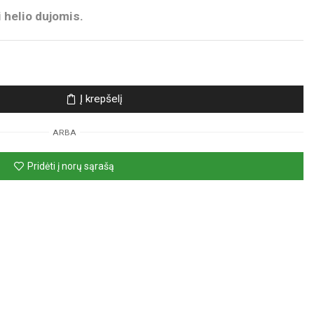
 helio dujomis.
Į krepšelį
ARBA
Pridėti į norų sąrašą