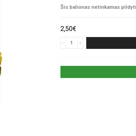
Šis balionas netinkamas pildyti
2,50
€
produkto
kiekis:
Auksinis
folinis
balionas
„Skaičius
4“
(35cm)