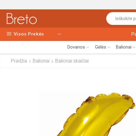
Visos Prekės
P
Dovanos
Gėlės
Balionai
Pradžia
Balionai
Balionai skaičiai