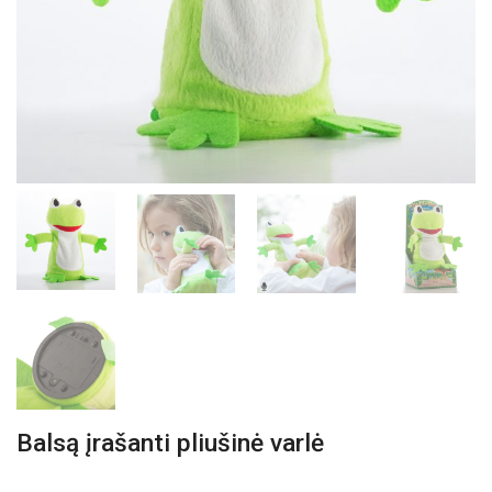
Balsą įrašanti pliušinė varlė