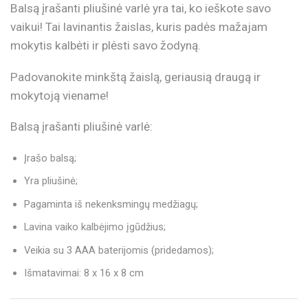
Balsą įrašanti pliušinė varlė yra tai, ko ieškote savo
vaikui! Tai lavinantis žaislas, kuris padės mažajam
mokytis kalbėti ir plėsti savo žodyną.
Padovanokite minkštą žaislą, geriausią draugą ir
mokytoją viename!
Balsą įrašanti pliušinė varlė:
Įrašo balsą;
Yra pliušinė;
Pagaminta iš nekenksmingų medžiagų;
Lavina vaiko kalbėjimo įgūdžius;
Veikia su 3 AAA baterijomis (pridedamos);
Išmatavimai: 8 x 16 x 8 cm