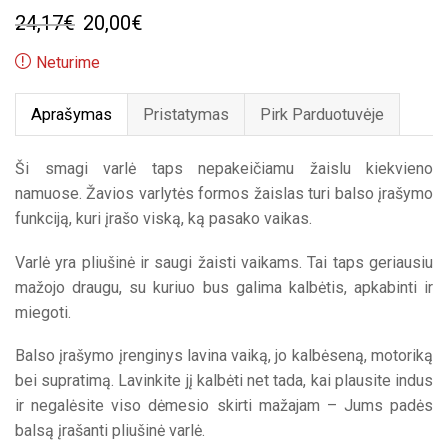
Original
Current
24,17
€
20,00
€
price
price
Neturime
was:
is:
Aprašymas
Pristatymas
Pirk Parduotuvėje
24,17€.
20,00€.
Ši smagi varlė taps nepakeičiamu žaislu kiekvieno
namuose. Žavios varlytės formos žaislas turi balso įrašymo
funkciją, kuri įrašo viską, ką pasako vaikas.
Varlė yra pliušinė ir saugi žaisti vaikams. Tai taps geriausiu
mažojo draugu, su kuriuo bus galima kalbėtis, apkabinti ir
miegoti.
Balso įrašymo įrenginys lavina vaiką, jo kalbėseną, motoriką
bei supratimą. Lavinkite jį kalbėti net tada, kai plausite indus
ir negalėsite viso dėmesio skirti mažajam – Jums padės
balsą įrašanti pliušinė varlė.