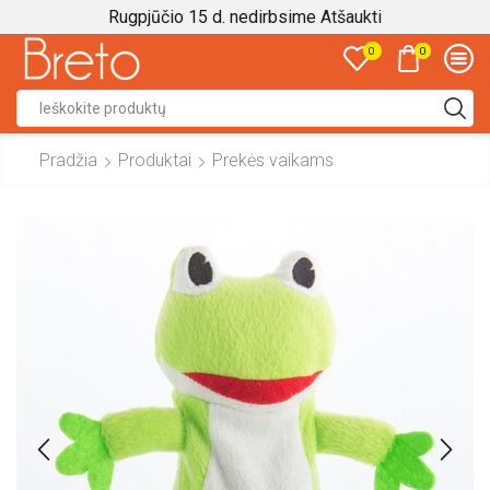
Rugpjūčio 15 d. nedirbsime
Atšaukti
0
0
Search
input
Pradžia
Produktai
Prekės vaikams