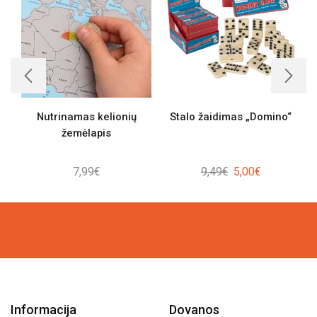
Nutrinamas kelionių
Stalo žaidimas „Domino“
žemėlapis
Original
Current
7,99
€
9,49
€
5,00
€
price
price
was:
is:
9,49€.
5,00€.
Informacija
Dovanos