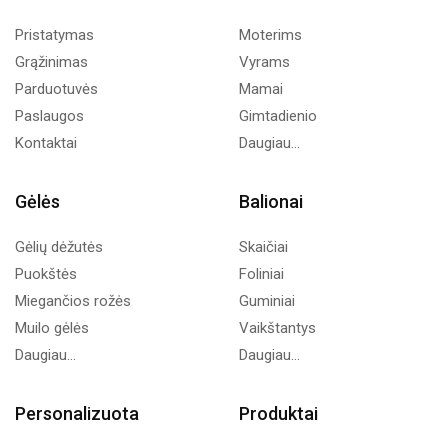
Pristatymas
Moterims
Grąžinimas
Vyrams
Parduotuvės
Mamai
Paslaugos
Gimtadienio
Kontaktai
Daugiau...
Gėlės
Balionai
Gėlių dėžutės
Skaičiai
Puokštės
Foliniai
Miegančios rožės
Guminiai
Muilo gėlės
Vaikštantys
Daugiau...
Daugiau...
Personalizuota
Produktai