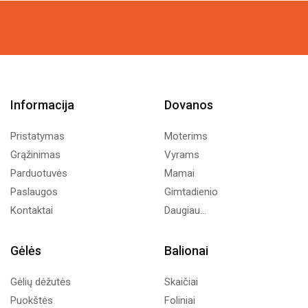
22,00€
through
202,00€
Informacija
Dovanos
Pristatymas
Moterims
Grąžinimas
Vyrams
Parduotuvės
Mamai
Paslaugos
Gimtadienio
Kontaktai
Daugiau...
Gėlės
Balionai
Gėlių dėžutės
Skaičiai
Puokštės
Foliniai