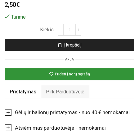
2,50
€
Turime
produkto
kiekis:
Balta
Į krepšelį
rožė
ARBA
Pridėti į norų sąrašą
Pristatymas
Pirk Parduotuvėje
Gėlių ir balionų pristatymas - nuo 40 € nemokamai
Atsiėmimas parduotuvėje - nemokamai