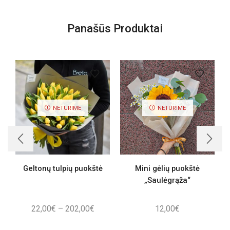
Panašūs Produktai
NETURIME
NETURIME
Geltonų tulpių puokštė
Mini gėlių puokštė
„Saulėgrąža“
Price
22,00
€
–
202,00
€
12,00
€
range: