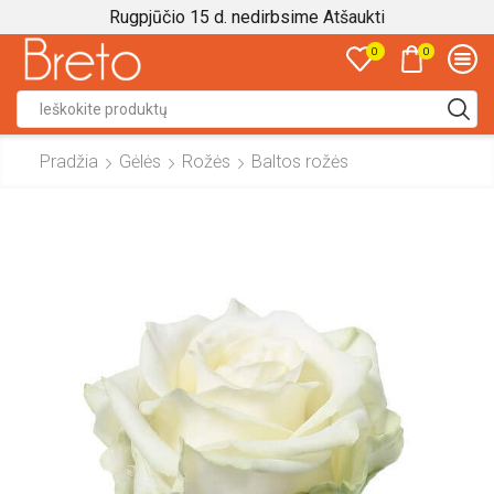
Rugpjūčio 15 d. nedirbsime
Atšaukti
0
0
Search
input
Pradžia
Gėlės
Rožės
Baltos rožės