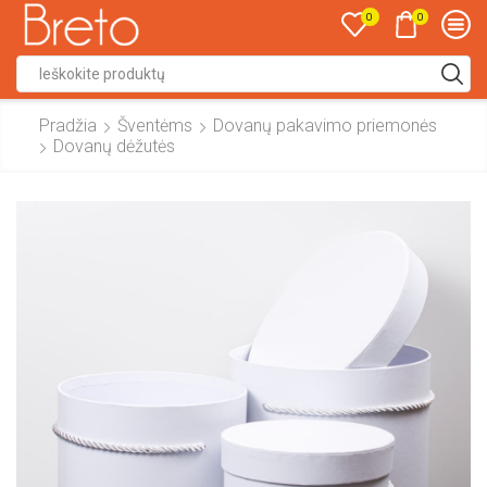
0
0
Search
input
Pradžia
Šventėms
Dovanų pakavimo priemonės
Dovanų dėžutės