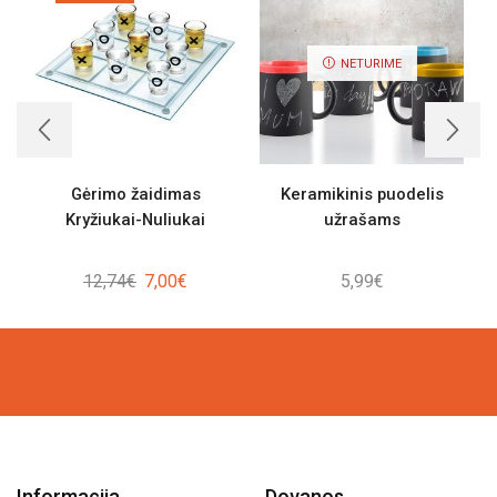
NETURIME
Gėrimo žaidimas
Keramikinis puodelis
Kryžiukai-Nuliukai
užrašams
Original
Current
12,74
€
7,00
€
5,99
€
price
price
was:
is:
12,74€.
7,00€.
Informacija
Dovanos