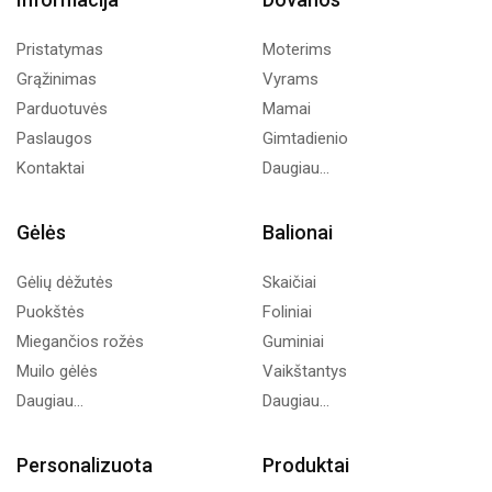
Pristatymas
Moterims
Grąžinimas
Vyrams
Parduotuvės
Mamai
Paslaugos
Gimtadienio
Kontaktai
Daugiau...
Gėlės
Balionai
Gėlių dėžutės
Skaičiai
Puokštės
Foliniai
Miegančios rožės
Guminiai
Muilo gėlės
Vaikštantys
Daugiau...
Daugiau...
Personalizuota
Produktai