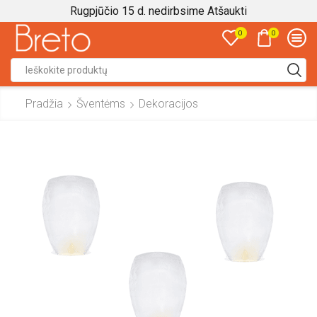
Rugpjūčio 15 d. nedirbsime
Atšaukti
0
0
Search
input
Pradžia
Šventėms
Dekoracijos