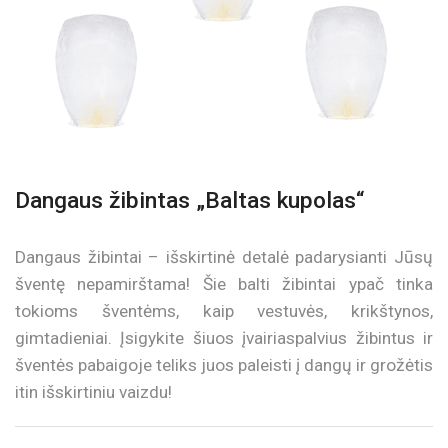
Dangaus žibintas „Baltas kupolas“
Dangaus žibintai – išskirtinė detalė padarysianti Jūsų
šventę nepamirštama! Šie balti žibintai ypač tinka
tokioms šventėms, kaip vestuvės, krikštynos,
gimtadieniai. Įsigykite šiuos įvairiaspalvius žibintus ir
šventės pabaigoje teliks juos paleisti į dangų ir grožėtis
itin išskirtiniu vaizdu!