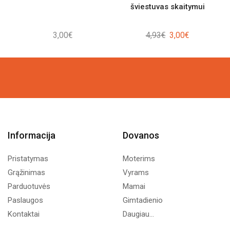
šviestuvas skaitymui
Original
Current
3,00
€
4,93
€
3,00
€
price
price
was:
is:
4,93€.
3,00€.
Informacija
Dovanos
Pristatymas
Moterims
Grąžinimas
Vyrams
Parduotuvės
Mamai
Paslaugos
Gimtadienio
Kontaktai
Daugiau...