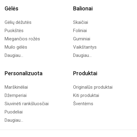
Gėlės
Balionai
Gėlių dėžutės
Skaičiai
Puokštės
Foliniai
Miegančios rožės
Guminiai
Muilo gėlės
Vaikštantys
Daugiau...
Daugiau...
Personalizuota
Produktai
Marškinėliai
Originalūs produktai
Džemperiai
Kiti produktai
Siuvinėti rankšluosčiai
Šventėms
Puodeliai
Daugiau...