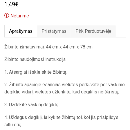
1,49
€
Neturime
Aprašymas
Pristatymas
Pirk Parduotuvėje
Žibinto išmatavimai: 44 cm x 44 cm x 78 cm
Žibinto naudojimosi instrukcija:
1. Atsargiai išskleiskite žibintą;
2. Žibinto apačioje esančias vielutes perkiškite per vaškinio
degiklio vidurį, vielutes užlenkite, kad degiklis neiškristų;
3. Uždekite vaškinį degiklį;
4. Uždegus degiklį, laikykite žibintą tol, kol jis prisipildys
šiltu oru;