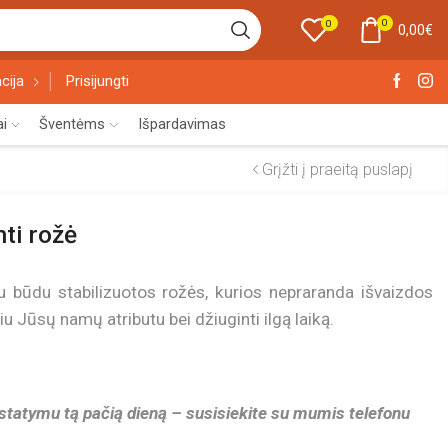
0
0
0,00
€
cija
Prisijungti
ai
Šventėms
Išpardavimas
Grįžti į praeitą puslapį
ti rožė
 būdu stabilizuotos rožės, kurios nepraranda išvaizdos
kiu Jūsų namų atributu bei džiuginti ilgą laiką.
istatymu tą pačią dieną – susisiekite su mumis telefonu