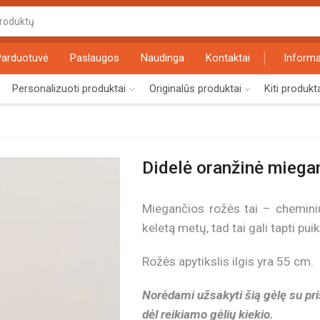
Search
input
Parduotuvė
Paslaugos
Naudinga
Kontaktai
Informa
Personalizuoti produktai
Originalūs produktai
Kiti produkt
Didelė oranžinė miegan
Miegančios rožės tai – cheminiu
keletą metų, tad tai gali tapti pui
Rožės apytikslis ilgis yra 55 cm.
Norėdami užsakyti šią gėlę su pr
dėl reikiamo gėlių kiekio.