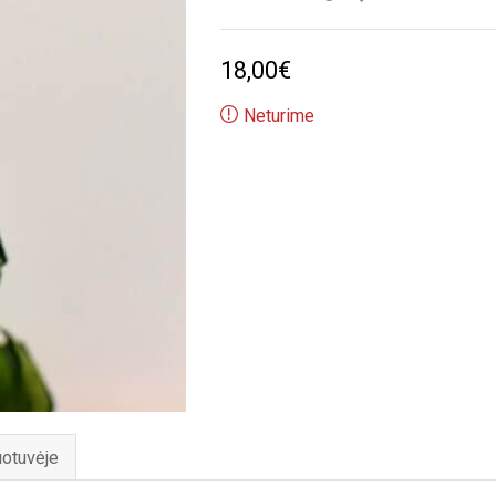
18,00
€
Neturime
uotuvėje