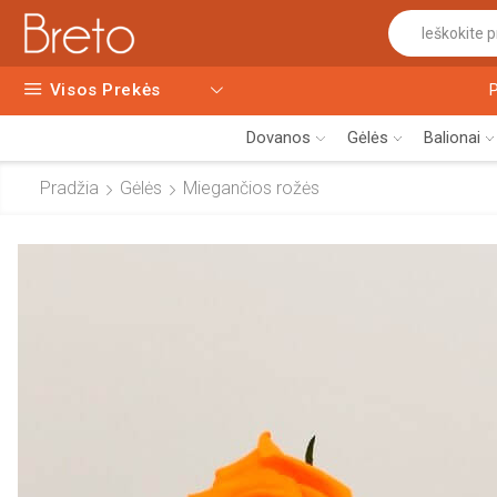
Visos Prekės
Dovanos
Gėlės
Balionai
Pradžia
Gėlės
Miegančios rožės