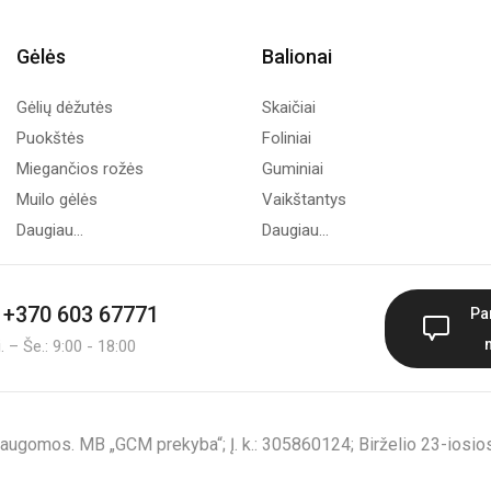
Gėlės
Balionai
Gėlių dėžutės
Skaičiai
Puokštės
Foliniai
Miegančios rožės
Guminiai
Muilo gėlės
Vaikštantys
Daugiau...
Daugiau...
+370 603 67771
Pa
 – Še.: 9:00 - 18:00
augomos. MB „GCM prekyba“; Į. k.: 305860124; Birželio 23-iosios 