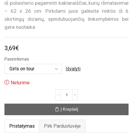
iš poliesterio pagaminti kaklaraiščiai, kurių išmatavimai
– 62 x 26 cm. Pirkdami juos galėsite rinktis iš 6
skirtingų dizainų, spinduliuojančių linksmybėmis bei
gera nuotaika.
3,69
€
Pasirinkimas
Išvalyti
Neturime
produkto
kiekis:
Didelis
Į Krepšelį
kaklaraištis
vakarėliams
Pristatymas
Pirk Parduotuvėje