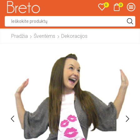
0
0
Search
input
Pradžia
Šventėms
Dekoracijos