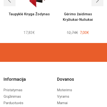
Taupyklė Knyga Žodynas
Gėrimo žaidimas
K
Kryžiukai-Nuliukai
Original
Current
17,83
€
12,74
€
7,00
€
price
price
was:
is:
12,74€.
7,00€.
Informacija
Dovanos
Pristatymas
Moterims
Grąžinimas
Vyrams
Parduotuvės
Mamai