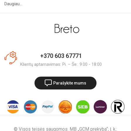
Daugiau...
+370 603 67771
Klientų aptarnavimas: Pi. – Še.: 9:00 - 18:00
Parašykite mums
© Visos teisės saugomos. MB „GCM prekyba“; Į. k.: