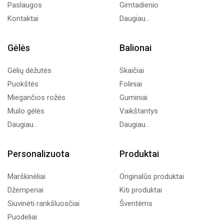
Paslaugos
Gimtadienio
Kontaktai
Daugiau...
Gėlės
Balionai
Gėlių dėžutės
Skaičiai
Puokštės
Foliniai
Miegančios rožės
Guminiai
Muilo gėlės
Vaikštantys
Daugiau...
Daugiau...
Personalizuota
Produktai
Marškinėliai
Originalūs produktai
Džemperiai
Kiti produktai
Siuvinėti rankšluosčiai
Šventėms
Puodeliai