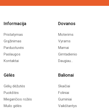
Informacija
Dovanos
Pristatymas
Moterims
Grąžinimas
Vyrams
Parduotuvės
Mamai
Paslaugos
Gimtadienio
Kontaktai
Daugiau...
Gėlės
Balionai
Gėlių dėžutės
Skaičiai
Puokštės
Foliniai
Miegančios rožės
Guminiai
Muilo gėlės
Vaikštantys