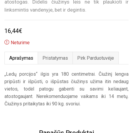
atostogas. Didelis čiužinys leis ne tik plaukioti ir
linksmintis vandenyje, bet ir degintis.
16,44
€
Neturime
Aprašymas
Pristatymas
Pirk Parduotuvėje
„Ledų porcijos“ ilgis yra 180 centimetrai. Čiužinį lengva
pripūsti ir išpūsti, o išpūstas čiužinys užima itin nedaug
vietos, todėl patogu gabenti su savimi keliaujant,
atostogaujant. Nerekomenduojame vaikams iki 14 metų.
Čiužinys pritaikytas iki 90 kg. svoriui.
Panašūs Produktai