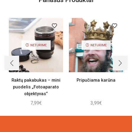
NETURIME
NETURIME
Raktų pakabukas – mini
Pripučiama karūna
puodelis „Fotoaparato
objektyvas“
7,99
€
3,99
€