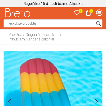
Rugpjūčio 15 d. nedirbsime
Atšaukti
0
0
Search
input
Pradžia
Originalūs produktai
Pripučiami vandens čiužiniai