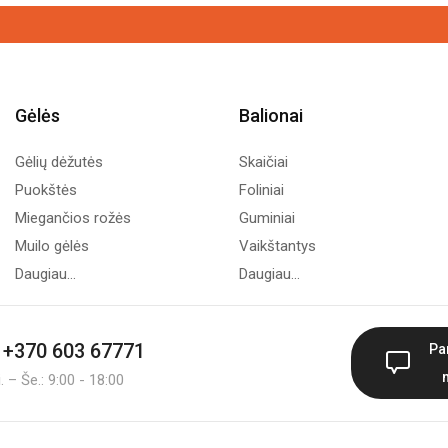
Gėlės
Balionai
Gėlių dėžutės
Skaičiai
Puokštės
Foliniai
Miegančios rožės
Guminiai
Muilo gėlės
Vaikštantys
Daugiau...
Daugiau...
+370 603 67771
Pa
 – Še.: 9:00 - 18:00