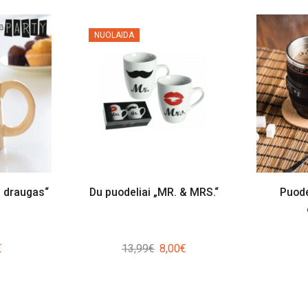
NUOLAIDA
s draugas“
Du puodeliai „MR. & MRS.“
Puode
al
Current
Original
Current
€
13,99
€
8,00
€
price
price
price
is:
was:
is:
.
3,50€.
13,99€.
8,00€.