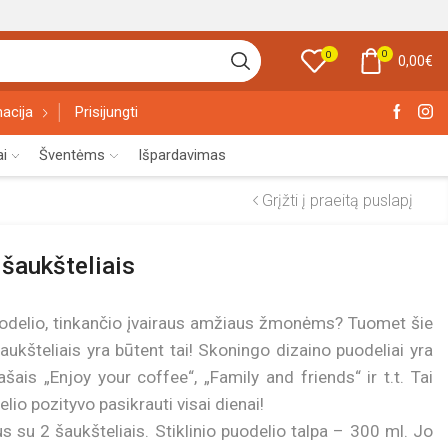
0
0
0,00
€
acija
Prisijungti
ai
Šventėms
Išpardavimas
Grįžti į praeitą puslapį
 šaukšteliais
odelio, tinkančio įvairaus amžiaus žmonėms? Tuomet šie
šaukšteliais yra būtent tai! Skoningo dizaino puodeliai yra
rašais „Enjoy your coffee“, „Family and friends“ ir t.t. Tai
elio pozityvo pasikrauti visai dienai!
us su 2 šaukšteliais. Stiklinio puodelio talpa – 300 ml. Jo