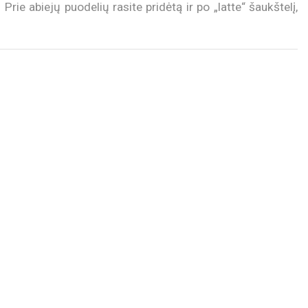
rie abiejų puodelių rasite pridėtą ir po „latte“ šaukštelį,