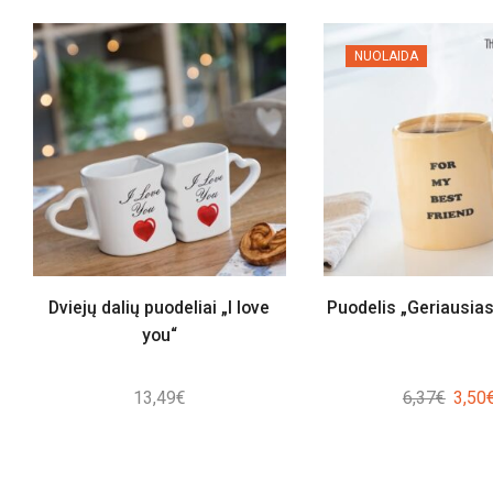
NUOLAIDA
Dviejų dalių puodeliai „I love
Puodelis „Geriausia
you“
Origin
13,49
€
6,37
€
3,50
price
was:
6,37€