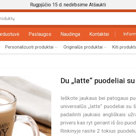
Rugpjūčio 15 d. nedirbsime
Atšaukti
Search
input
arduotuvė
Paslaugos
Naudinga
Kontaktai
Inform
Personalizuoti produktai
Originalūs produktai
Kiti produkt
Du „latte“ puodeliai su
Ieškote jaukaus bei patogaus pu
universalūs „latte“ puodeliai su 
padailinti jaukiais angliškais už
privers kas ryt geriant iš šio puod
Rinkinyje rasite 2 tokius puodeli