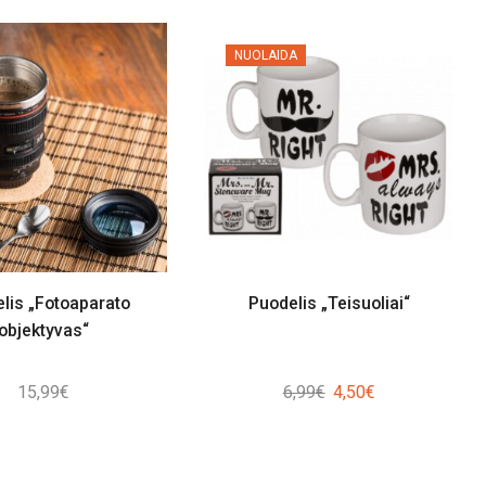
NUOLAIDA
lis „Fotoaparato
Puodelis „Teisuoliai“
objektyvas“
Original
Current
15,99
€
6,99
€
4,50
€
price
price
was:
is:
6,99€.
4,50€.