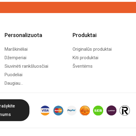
Personalizuota
Produktai
Marškinėliai
Originalūs produktai
Džemperiai
Kiti produktai
Siuvinėti rankšluosčiai
Šventėms
Puodeliai
Daugiau...
rašykite
mums