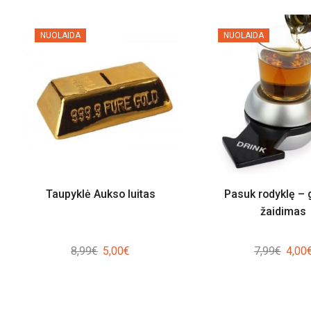
NUOLAIDA
NUOLAIDA
Taupyklė Aukso luitas
Pasuk rodyklę – 
žaidimas
Original
Current
Origin
8,99
€
5,00
€
7,99
€
4,00
price
price
price
was:
is:
was:
8,99€.
5,00€.
7,99€