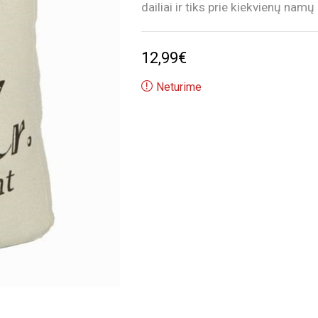
dailiai ir tiks prie kiekvienų nam
12,99
€
Neturime