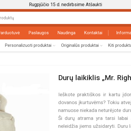
Rugpjūčio 15 d. nedirbsime
Atšaukti
Search
input
Parduotuvė
Paslaugos
Naudinga
Kontaktai
Informa
Personalizuoti produktai
Originalūs produktai
Kiti produkt
Durų laikiklis „Mr. Righ
Ieškote praktiškos ir kartu į
dovanos įkurtuvėms? Tokiu atveju
namuose niekada neturėjote durų l
Ši durų atrama yra tarsi labai 
neleidžia jiems užsidaryti. Duru 