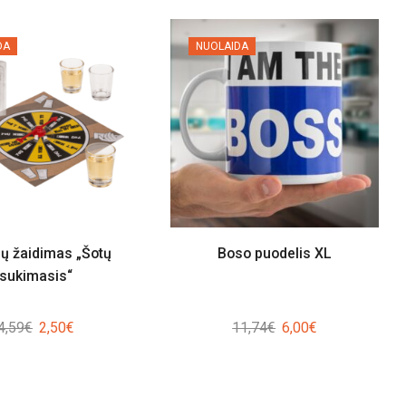
DA
NUOLAIDA
ų žaidimas „Šotų
Boso puodelis XL
sukimasis“
Original
Current
Original
Current
4,59
€
2,50
€
11,74
€
6,00
€
price
price
price
price
was:
is:
was:
is:
4,59€.
2,50€.
11,74€.
6,00€.