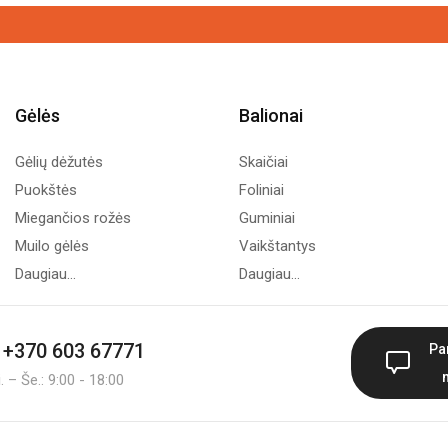
Gėlės
Balionai
Gėlių dėžutės
Skaičiai
Puokštės
Foliniai
Miegančios rožės
Guminiai
Muilo gėlės
Vaikštantys
Daugiau...
Daugiau...
+370 603 67771
Pa
 – Še.: 9:00 - 18:00