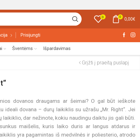
0
0
0,00
€
cija
Prisijungti
ai
Šventėms
Išpardavimas
Grįžti į praeitą puslapį
t“
domios dovanos draugams ar šeimai? O gal būt ieškote
 ideali dovana – durų laikiklis su užrašu „Mr. Right“. Jei
aikiklio, dar nežinote, kokiu naudingu daiktu jis gali būti.
sunkus maišelis, kuris laiko duris ar langus atdarus ir
laikiklis yra pagamintas iš medvilnės ir poliesterio, atrodo