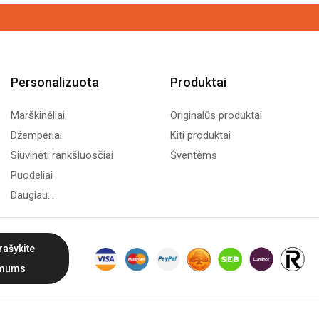
Personalizuota
Produktai
Marškinėliai
Originalūs produktai
Džemperiai
Kiti produktai
Siuvinėti rankšluosčiai
Šventėms
Puodeliai
Daugiau...
rašykite
mums