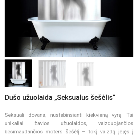
Dušo užuolaida „Seksualus šešėlis“
Seksuali dovana, nustebinsianti kiekvieną vyrą! Tai
unikaliai žavios užuolaidos, vaizduojančios
besimaudančios moters šešėlį – tokį vaizdą įėjęs į