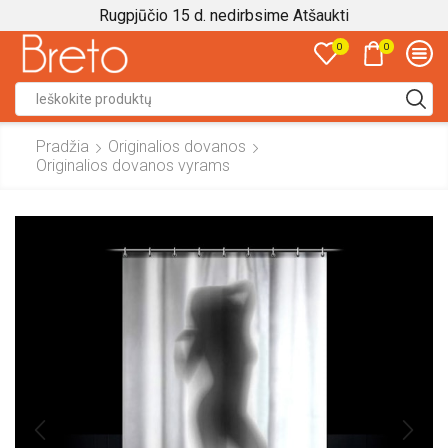
Rugpjūčio 15 d. nedirbsime
Atšaukti
0
0
Search
input
Pradžia
Originalios dovanos
Originalios dovanos vyrams