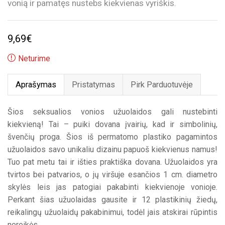
vonią ir pamatęs nustebs kiekvienas vyriškis.
9,69
€
Neturime
Aprašymas
Pristatymas
Pirk Parduotuvėje
Šios seksualios vonios užuolaidos gali nustebinti
kiekvieną! Tai – puiki dovana įvairių, kad ir simbolinių,
švenčių proga. Šios iš permatomo plastiko pagamintos
užuolaidos savo unikaliu dizainu papuoš kiekvienus namus!
Tuo pat metu tai ir išties praktiška dovana. Užuolaidos yra
tvirtos bei patvarios, o jų viršuje esančios 1 cm. diametro
skylės leis jas patogiai pakabinti kiekvienoje vonioje.
Perkant šias užuolaidas gausite ir 12 plastikinių žiedų,
reikalingų užuolaidų pakabinimui, todėl jais atskirai rūpintis
nereikės.