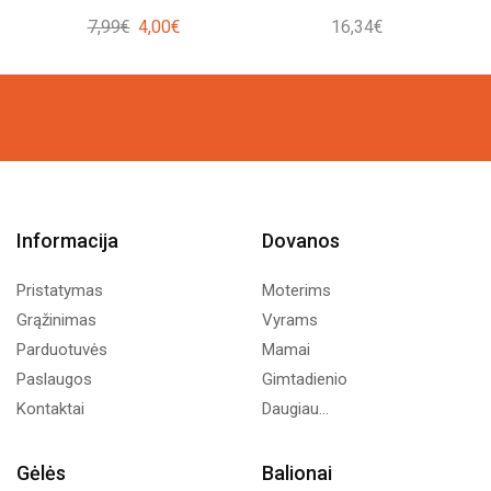
Original
Current
7,99
€
4,00
€
16,34
€
price
price
was:
is:
7,99€.
4,00€.
Informacija
Dovanos
Pristatymas
Moterims
Grąžinimas
Vyrams
Parduotuvės
Mamai
Paslaugos
Gimtadienio
Kontaktai
Daugiau...
Gėlės
Balionai