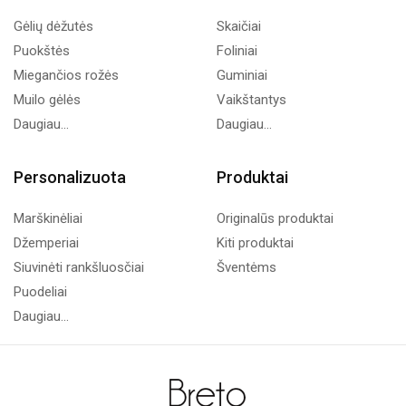
Gėlių dėžutės
Skaičiai
Puokštės
Foliniai
Miegančios rožės
Guminiai
Muilo gėlės
Vaikštantys
Daugiau...
Daugiau...
Personalizuota
Produktai
Marškinėliai
Originalūs produktai
Džemperiai
Kiti produktai
Siuvinėti rankšluosčiai
Šventėms
Puodeliai
Daugiau...