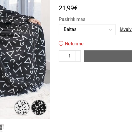
21,99
€
Pasirinkimas
Išvaly
Neturime
produkto
kiekis:
Dvigubas
chalatas
-
pledas
porai