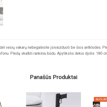
dėl vėsių vakarų nebegalėsite įsivaizduoti be šios antklodės. Pled
elefonu. Pledą skalbti rankiniu būdu. Apytikslis dekio dydis: 180 
Panašūs Produktai
NUOLAI