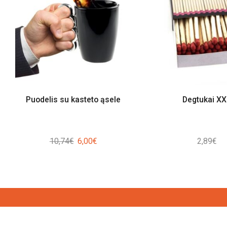
Puodelis su kasteto ąsele
Degtukai X
Original
Current
10,74
€
6,00
€
2,89
€
price
price
was:
is:
10,74€.
6,00€.