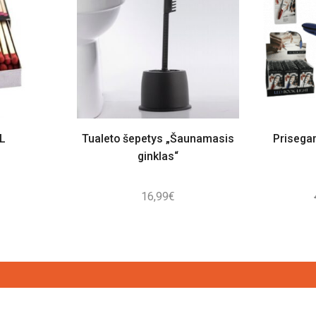
XL
Tualeto šepetys „Šaunamasis
Prisega
ginklas“
16,99
€