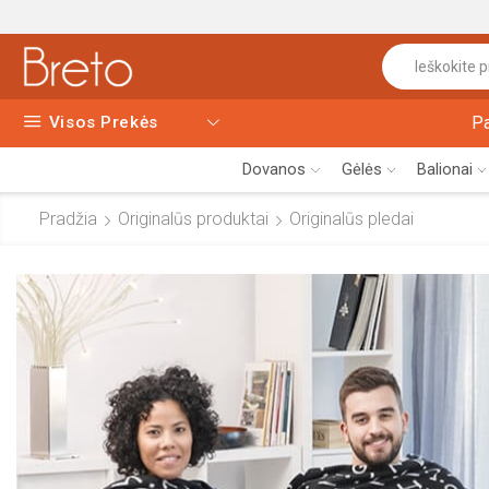
Visos Prekės
P
Dovanos
Gėlės
Balionai
Pradžia
Originalūs produktai
Originalūs pledai