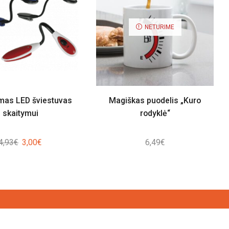
NETURIME
mas LED šviestuvas
Magiškas puodelis „Kuro
skaitymui
rodyklė“
Original
Current
4,93
€
3,00
€
6,49
€
price
price
was:
is:
4,93€.
3,00€.