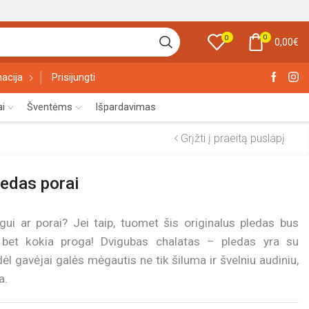
0
0
0,00
€
acija
Prisijungti
ai
Šventėms
Išpardavimas
Grįžti į praeitą puslapį
ledas porai
 ar porai? Jei taip, tuomet šis originalus pledas bus
t bet kokia proga! Dvigubas chalatas – pledas yra su
ėl gavėjai galės mėgautis ne tik šiluma ir švelniu audiniu,
a.