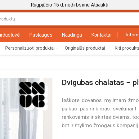
Rugpjūčio 15 d. nedirbsime
Atšaukti
Search
input
arduotuvė
Paslaugos
Naudinga
Kontaktai
Inform
Personalizuoti produktai
Originalūs produktai
Kiti produkt
Dvigubas chalatas – p
Ieškote dovanos mylimam žmogui
puikus pasirinkimas sveikinan
rankovėmis ir skirtas dviems, tod
bet ir mylimo žmogaus kompanij