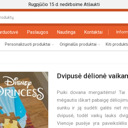
Rugpjūčio 15 d. nedirbsime
Atšaukti
Search
input
arduotuvė
Paslaugos
Naudinga
Kontaktai
Inform
Personalizuoti produktai
Originalūs produktai
Kiti produkt
Dvipusė dėlionė vaika
Puiki dovana mergaitėms! Tai –
mėgautis iškart pabaigę dėliojimą
sunku ir ją sudėti galės net ma
dvipusė, todėl vaikų lauks dvi
Vienoje pusėje yra paveikslėl