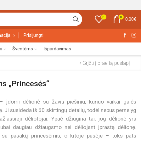
0
0
0,00
€
acija
Prisijungti
ai
Šventėms
Išpardavimas
Grįžti į praeitą puslapį
ms „Princesės“
 įdomi dėlionė su žaviu piešiniu, kuriuo vaikai galės
. Ji susideda iš 60 skirtingų detalių, todėl nebus pernelyg
žiausieji dėliotojai. Ypač džiugina tai, jog dėlionė yra
gubai daugiau džiaugsmo nei dėliojant įprastą dėlionę.
is su pasakų princesėmis, o kitoje pusėje – toks pats