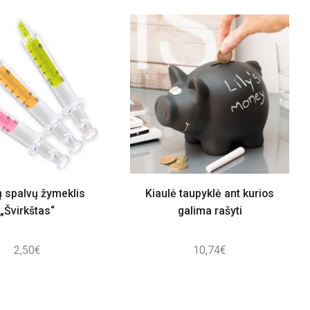
ų spalvų žymeklis
Kiaulė taupyklė ant kurios
„Švirkštas“
galima rašyti
2,50
€
10,74
€