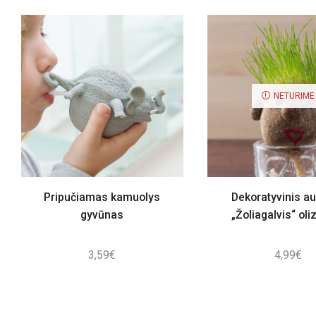
NETURIME
Pripučiamas kamuolys
Dekoratyvinis a
gyvūnas
„Žoliagalvis“ oli
3,59
€
4,99
€