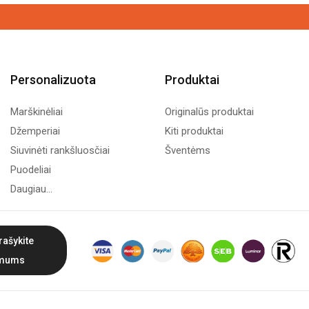
Personalizuota
Produktai
Marškinėliai
Originalūs produktai
Džemperiai
Kiti produktai
Siuvinėti rankšluosčiai
Šventėms
Puodeliai
Daugiau...
rašykite
mums