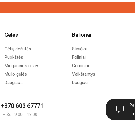
Gėlės
Balionai
Gėlių dėžutės
Skaičiai
Puokštės
Foliniai
Miegančios rožės
Guminiai
Muilo gėlės
Vaikštantys
Daugiau...
Daugiau...
+370 603 67771
Pa
 – Še.: 9:00 - 18:00