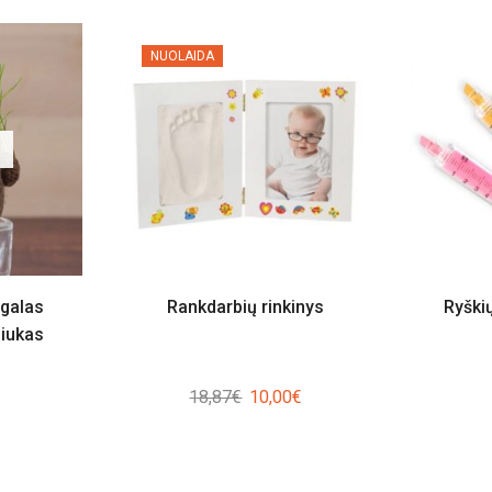
NUOLAIDA
ugalas
Rankdarbių rinkinys
Ryški
ziukas
Original
Current
18,87
€
10,00
€
price
price
was:
is:
18,87€.
10,00€.