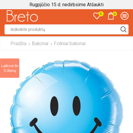
Rugpjūčio 15 d. nedirbsime
Atšaukti
0
0
Search
input
Pradžia
Balionai
Foliniai balionai
Laikosi iki
5 dienų