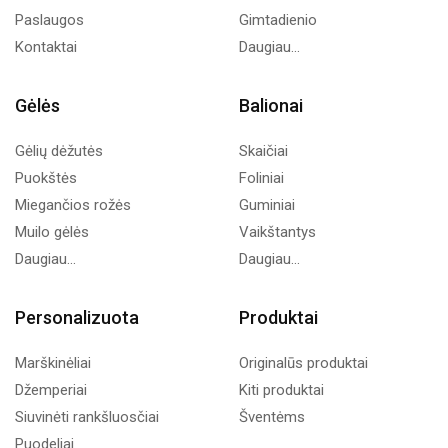
Paslaugos
Gimtadienio
Kontaktai
Daugiau...
Gėlės
Balionai
Gėlių dėžutės
Skaičiai
Puokštės
Foliniai
Miegančios rožės
Guminiai
Muilo gėlės
Vaikštantys
Daugiau...
Daugiau...
Personalizuota
Produktai
Marškinėliai
Originalūs produktai
Džemperiai
Kiti produktai
Siuvinėti rankšluosčiai
Šventėms
Puodeliai