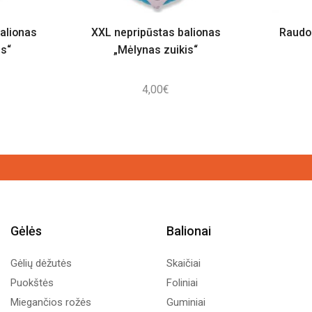
alionas
XXL nepripūstas balionas
Raudo
is“
„Mėlynas zuikis“
4,00
€
Gėlės
Balionai
Gėlių dėžutės
Skaičiai
Puokštės
Foliniai
Miegančios rožės
Guminiai