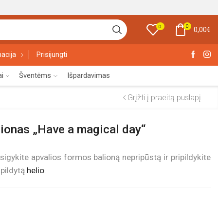
0
0
0,00
€
acija
Prisijungti
ai
Šventėms
Išpardavimas
Grįžti į praeitą puslapį
lionas „Have a magical day“
igykite apvalios formos balioną nepripūstą ir pripildykite
ripildytą
helio
.