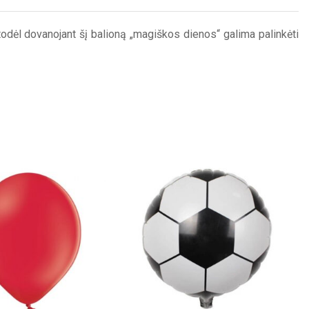
todėl dovanojant šį balioną „magiškos dienos“ galima palinkėti