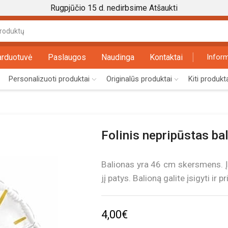
Rugpjūčio 15 d. nedirbsime
Atšaukti
Search
input
arduotuvė
Paslaugos
Naudinga
Kontaktai
Inform
Personalizuoti produktai
Originalūs produktai
Kiti produkt
Folinis nepripūstas ba
Balionas yra 46 cm skersmens. Įs
jį patys. Balioną galite įsigyti ir p
4,00
€