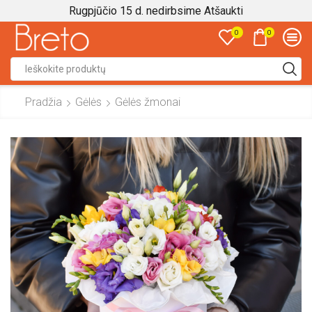
Rugpjūčio 15 d. nedirbsime
Atšaukti
0
0
Search
input
Pradžia
Gėlės
Gėlės žmonai