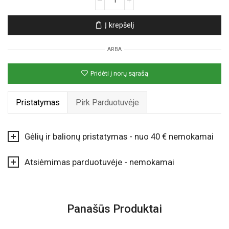
kiekis:
Frezijų
Į krepšelį
ir
eustomų
ARBA
dėžutė
Pridėti į norų sąrašą
Pristatymas
Pirk Parduotuvėje
Gėlių ir balionų pristatymas - nuo 40 € nemokamai
Atsiėmimas parduotuvėje - nemokamai
Panašūs Produktai