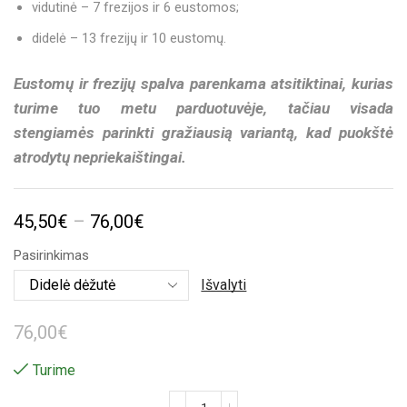
vidutinė – 7 frezijos ir 6 eustomos;
didelė – 13 frezijų ir 10 eustomų.
Eustomų ir frezijų spalva parenkama atsitiktinai, kurias
turime tuo metu parduotuvėje, tačiau visada
stengiamės parinkti gražiausią variantą, kad puokštė
atrodytų nepriekaištingai.
Price
45,50
€
–
76,00
€
range:
Pasirinkimas
45,50€
Išvalyti
through
76,00
€
76,00€
Turime
produkto