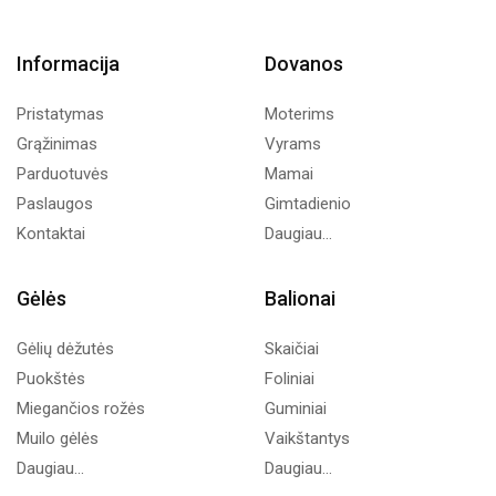
Informacija
Dovanos
Pristatymas
Moterims
Grąžinimas
Vyrams
Parduotuvės
Mamai
Paslaugos
Gimtadienio
Kontaktai
Daugiau...
Gėlės
Balionai
Gėlių dėžutės
Skaičiai
Puokštės
Foliniai
Miegančios rožės
Guminiai
Muilo gėlės
Vaikštantys
Daugiau...
Daugiau...