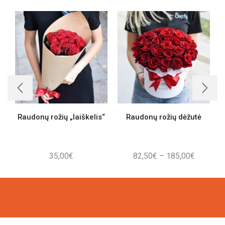
Raudonų rožių „laiškelis“
Raudonų rožių dėžutė
Price
35,00
€
82,50
€
–
185,00
€
range:
82,50€
through
185,00€