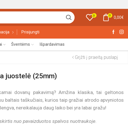
0
0
0,00
€
acija
Prisijungti
ai
Šventėms
Išpardavimas
Grįžti į praeitą puslapį
ta juostelė (25mm)
inkamai dovanų pakavimą? Amžina klasika, tai geltonos
u baltais taškučiais, kurios taip gražiai atrodo apvyniotos
 lengva, nereikalauja daug laiko bei yra labai gražu!
 skirtis nuo pavaizduotos spalvos nuotraukoje.