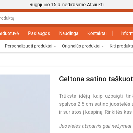
Rugpjūčio 15 d. nedirbsime
Atšaukti
Search
input
arduotuvė
Paslaugos
Naudinga
Kontaktai
Inform
Personalizuoti produktai
Originalūs produktai
Kiti produkt
Geltona satino taškuo
Trūksta idėjų kaip užbaigti t
spalvos 2.5 cm satino juostelės s
ir surištos į kaspiną. Rinkitės kas
Juostelės atspalvis gali nežymiai