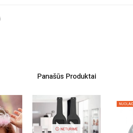
i
Panašūs Produktai
NUOLAI
NETURIME