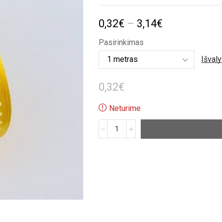
Price
0,32
€
–
3,14
€
range:
Pasirinkimas
0,32€
Išvaly
through
0,32
€
3,14€
Neturime
produkto
kiekis:
Geltona
satino
taškuota
juostelė
(25mm)