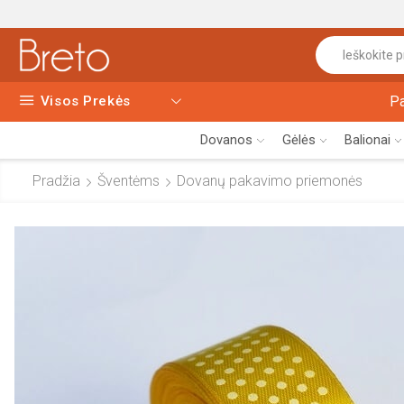
Visos Prekės
P
Dovanos
Gėlės
Balionai
Pradžia
Šventėms
Dovanų pakavimo priemonės