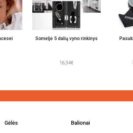
ncesei
Someljė 5 dalių vyno rinkinys
Pasuk
16,34
€
Gėlės
Balionai