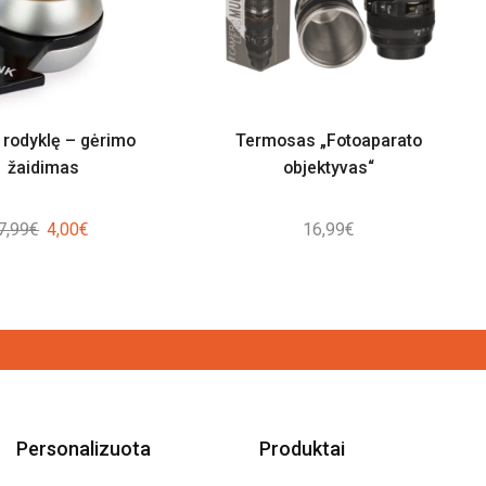
 rodyklę – gėrimo
Termosas „Fotoaparato
žaidimas
objektyvas“
Original
Current
7,99
€
4,00
€
16,99
€
price
price
was:
is:
7,99€.
4,00€.
Personalizuota
Produktai