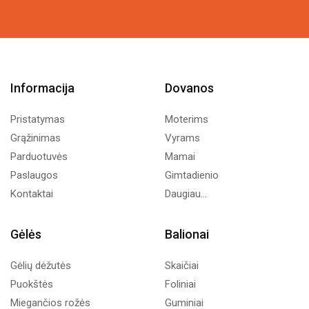
4,59€.
2,50€.
Informacija
Dovanos
Pristatymas
Moterims
Grąžinimas
Vyrams
Parduotuvės
Mamai
Paslaugos
Gimtadienio
Kontaktai
Daugiau...
Gėlės
Balionai
Gėlių dėžutės
Skaičiai
Puokštės
Foliniai
Miegančios rožės
Guminiai