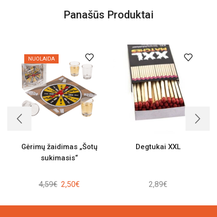
Panašūs Produktai
NUOLAIDA
Gėrimų žaidimas „Šotų
Degtukai XXL
sukimasis“
Original
Current
4,59
€
2,50
€
2,89
€
price
price
was:
is: