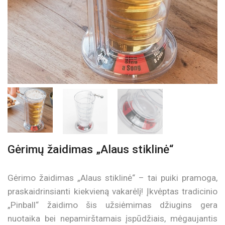
Gėrimų žaidimas „Alaus stiklinė“
Gėrimo žaidimas „Alaus stiklinė“ – tai puiki pramoga,
praskaidrinsianti kiekvieną vakarėlį! Įkvėptas tradicinio
„Pinball“ žaidimo šis užsiėmimas džiugins gera
nuotaika bei nepamirštamais įspūdžiais, mėgaujantis