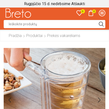
Rugpjūčio 15 d. nedirbsime
Atšaukti
0
0
Search
input
Pradžia
Produktai
Prekės vakarėliams