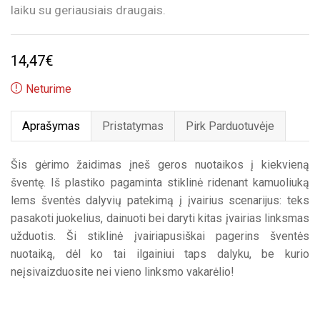
laiku su geriausiais draugais.
14,47
€
Neturime
Aprašymas
Pristatymas
Pirk Parduotuvėje
Šis gėrimo žaidimas įneš geros nuotaikos į kiekvieną
šventę. Iš plastiko pagaminta stiklinė ridenant kamuoliuką
lems šventės dalyvių patekimą į įvairius scenarijus: teks
pasakoti juokelius, dainuoti bei daryti kitas įvairias linksmas
užduotis. Ši stiklinė įvairiapusiškai pagerins šventės
nuotaiką, dėl ko tai ilgainiui taps dalyku, be kurio
neįsivaizduosite nei vieno linksmo vakarėlio!