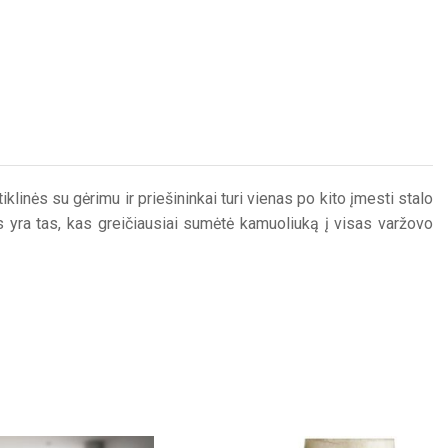
linės su gėrimu ir priešininkai turi vienas po kito įmesti stalo
as yra tas, kas greičiausiai sumėtė kamuoliuką į visas varžovo