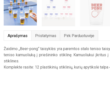
Aprašymas
Pristatymas
Pirk Parduotuvėje
Žaidimo „Beer-pong“ taisyklės yra paremtos stalo teniso taisykl
teniso kamuoliuką į priešininko stiklinę. Kamuoliukui įkritus
stiklines.
Komplekte rasite: 12 plastikinių stiklinių, kurių apytikslė talp