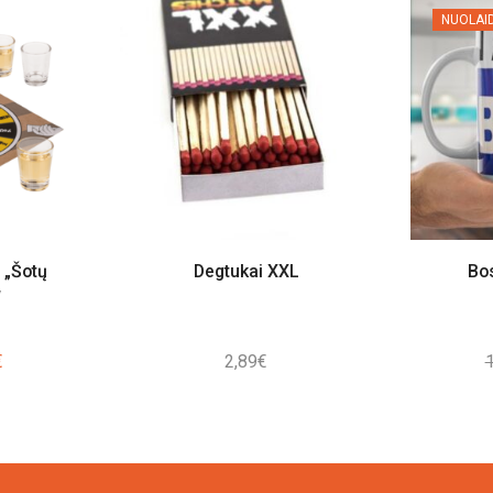
NUOLAI
 „Šotų
Degtukai XXL
Bo
“
al
Current
€
2,89
€
price
is:
.
2,50€.