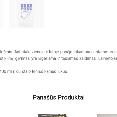
ėmis. Ant stalo vienoje ir kitoje pusėje trikampiu sustatomos stik
 į stiklinę, gėrimas yra išgeriama ir tęsiamas žaidimas. Laimėtoj
a 400 ml ir du stalo teniso kamuoliukus.
Panašūs Produktai