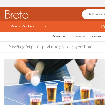
Visos Prekės
P
Dovanos
Gėlės
Balionai
Pradžia
Originalūs produktai
Vakarėlių žaidimai