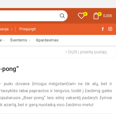
0
0
0,00
€
acija
Prisijungti
ai
Šventėms
Išpardavimas
Grįžti į praeitą puslapį
r-pong“
 puiki dovana žmogui mėgstančiam ne tik alų, bet ir
taisyklės labai paprastos ir lengvos, todėl į žaidimą galės
Populiarusis „Beer-pong“ leis eilinį vakarėlį padaryti žymiai
 azartą, bet ir gerą nuotaiką viso žaidimo metu!