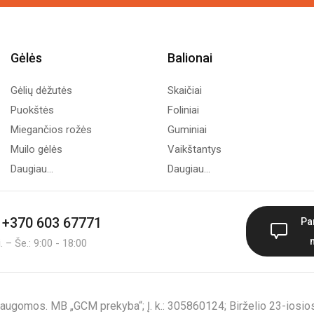
Gėlės
Balionai
Gėlių dėžutės
Skaičiai
Puokštės
Foliniai
Miegančios rožės
Guminiai
Muilo gėlės
Vaikštantys
Daugiau...
Daugiau...
+370 603 67771
Pa
 – Še.: 9:00 - 18:00
augomos. MB „GCM prekyba“; Į. k.: 305860124; Birželio 23-iosios 