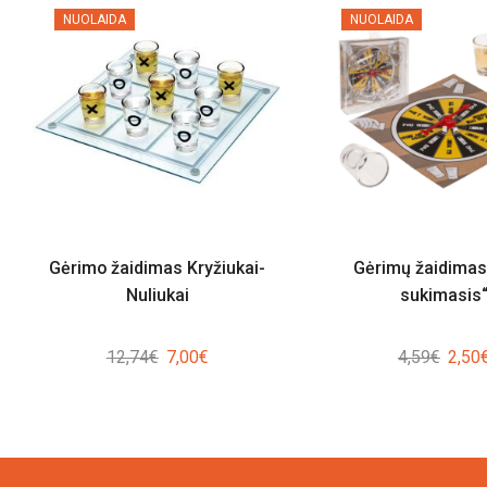
NUOLAIDA
NUOLAIDA
Gėrimo žaidimas Kryžiukai-
Gėrimų žaidimas
Nuliukai
sukimasis
Original
Current
Origin
12,74
€
7,00
€
4,59
€
2,50
price
price
price
was:
is:
was:
12,74€.
7,00€.
4,59€