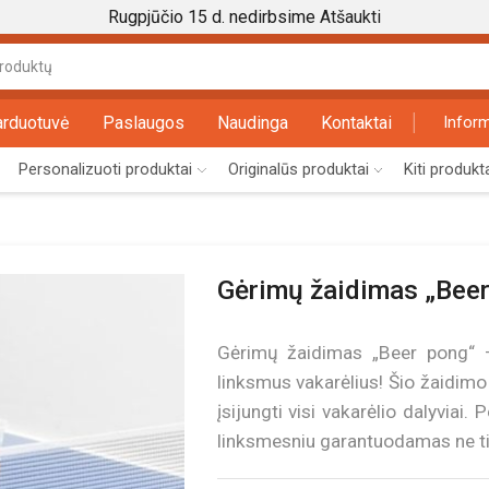
Rugpjūčio 15 d. nedirbsime
Atšaukti
Search
input
arduotuvė
Paslaugos
Naudinga
Kontaktai
Inform
Personalizuoti produktai
Originalūs produktai
Kiti produkt
Gėrimų žaidimas „Bee
Gėrimų žaidimas „Beer pong“ –
linksmus vakarėlius! Šio žaidimo 
įsijungti visi vakarėlio dalyviai. 
linksmesniu garantuodamas ne tik