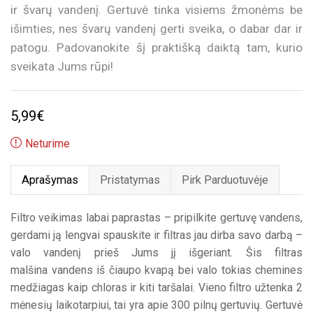
ir švarų vandenį. Gertuvė tinka visiems žmonėms be
išimties, nes švarų vandenį gerti sveika, o dabar dar ir
patogu. Padovanokite šį praktišką daiktą tam, kurio
sveikata Jums rūpi!
5,99
€
Neturime
Aprašymas
Pristatymas
Pirk Parduotuvėje
Filtro veikimas labai paprastas – pripilkite gertuvę vandens,
gerdami ją lengvai spauskite ir filtras jau dirba savo darbą –
valo vandenį prieš Jums jį išgeriant. Šis filtras
malšina vandens iš čiaupo kvapą bei valo tokias chemines
medžiagas kaip chloras ir kiti taršalai. Vieno filtro užtenka 2
mėnesių laikotarpiui, tai yra apie 300 pilnų gertuvių. Gertuvė