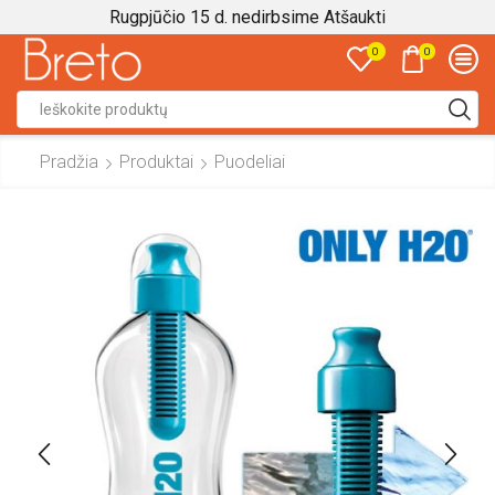
Rugpjūčio 15 d. nedirbsime
Atšaukti
0
0
Search
input
Pradžia
Produktai
Puodeliai