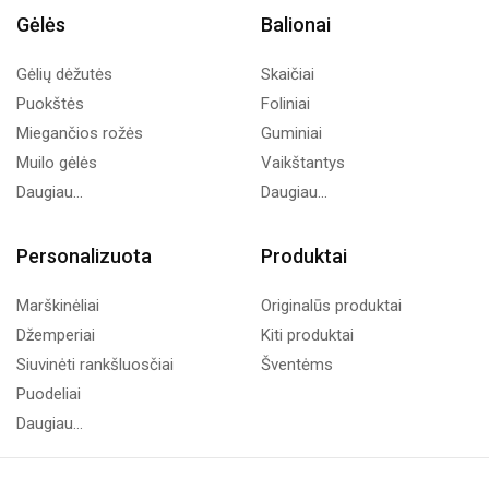
Gėlės
Balionai
Gėlių dėžutės
Skaičiai
Puokštės
Foliniai
Miegančios rožės
Guminiai
Muilo gėlės
Vaikštantys
Daugiau...
Daugiau...
Personalizuota
Produktai
Marškinėliai
Originalūs produktai
Džemperiai
Kiti produktai
Siuvinėti rankšluosčiai
Šventėms
Puodeliai
Daugiau...