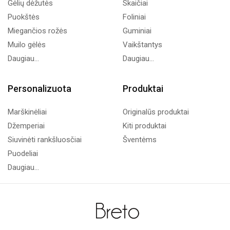
Gėlių dėžutės
Skaičiai
Puokštės
Foliniai
Miegančios rožės
Guminiai
Muilo gėlės
Vaikštantys
Daugiau...
Daugiau...
Personalizuota
Produktai
Marškinėliai
Originalūs produktai
Džemperiai
Kiti produktai
Siuvinėti rankšluosčiai
Šventėms
Puodeliai
Daugiau...