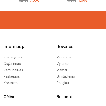
Original
Current
Original
Current
5,74
€
3,00
€
9,49
€
5,00
€
price
price
price
price
was:
is:
was:
is:
5,74€.
3,00€.
9,49€.
5,00€.
Informacija
Dovanos
Pristatymas
Moterims
Grąžinimas
Vyrams
Parduotuvės
Mamai
Paslaugos
Gimtadienio
Kontaktai
Daugiau...
Gėlės
Balionai