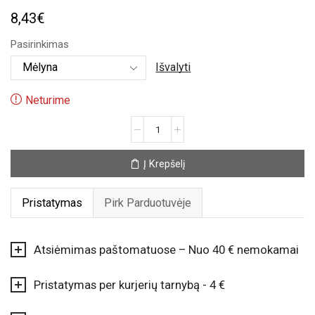
8,43
€
Pasirinkimas
Išvalyti
Neturime
produkto
kiekis:
Girlianda
Į Krepšelį
„Baby
shower“
Pristatymas
Pirk Parduotuvėje
Atsiėmimas paštomatuose – Nuo 40 € nemokamai
Pristatymas per kurjerių tarnybą - 4 €