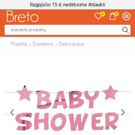
Rugpjūčio 15 d. nedirbsime
Atšaukti
0
0
Search
input
Pradžia
Šventėms
Dekoracijos