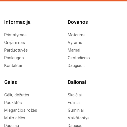
Informacija
Dovanos
Pristatymas
Moterims
Grąžinimas
Vyrams
Parduotuvės
Mamai
Paslaugos
Gimtadienio
Kontaktai
Daugiau...
Gėlės
Balionai
Gėlių dėžutės
Skaičiai
Puokštės
Foliniai
Miegančios rožės
Guminiai
Muilo gėlės
Vaikštantys
Daugiau...
Daugiau...