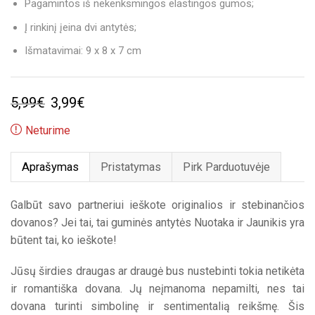
Pagamintos iš nekenksmingos elastingos gumos;
Į rinkinį įeina dvi antytės;
Išmatavimai: 9 x 8 x 7 cm
Original
Current
5,99
€
3,99
€
price
price
Neturime
was:
is:
Aprašymas
Pristatymas
Pirk Parduotuvėje
5,99€.
3,99€.
Galbūt savo partneriui ieškote originalios ir stebinančios
dovanos? Jei tai, tai guminės antytės Nuotaka ir Jaunikis yra
būtent tai, ko ieškote!
Jūsų širdies draugas ar draugė bus nustebinti tokia netikėta
ir romantiška dovana. Jų neįmanoma nepamilti, nes tai
dovana turinti simbolinę ir sentimentalią reikšmę. Šis