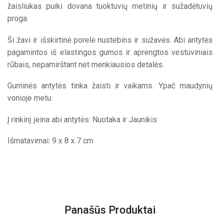
žaisliukas puiki dovana tuoktuvių metinių ir sužadėtuvių
proga.
Ši žavi ir išskirtinė porelė nustebins ir sužavės. Abi antytės
pagamintos iš elastingos gumos ir aprengtos vestuviniais
rūbais, nepamirštant net menkiausios detalės.
Guminės antytės tinka žaisti ir vaikams. Ypač maudynių
vonioje metu.
Į rinkinį įeina abi antytės: Nuotaka ir Jaunikis
Išmatavimai: 9 x 8 x 7 cm
Panašūs Produktai