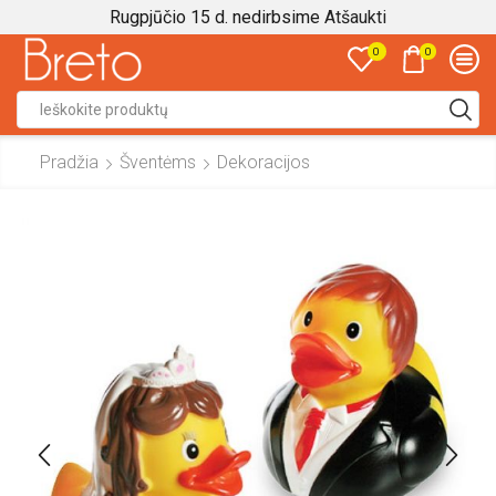
Rugpjūčio 15 d. nedirbsime
Atšaukti
0
0
Search
input
Pradžia
Šventėms
Dekoracijos