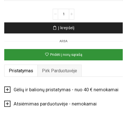
produkto
kiekis:
Irisų
Į krepšelį
ir
raudonų
ARBA
rožių
puokštė
Pridėti į norų sąrašą
Pristatymas
Pirk Parduotuvėje
Gėlių ir balionų pristatymas - nuo 40 € nemokamai
Atsiėmimas parduotuvėje - nemokamai