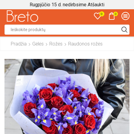
Rugpjūčio 15 d. nedirbsime
Atšaukti
0
0
Search
input
Pradžia
Gėlės
Rožės
Raudonos rožės