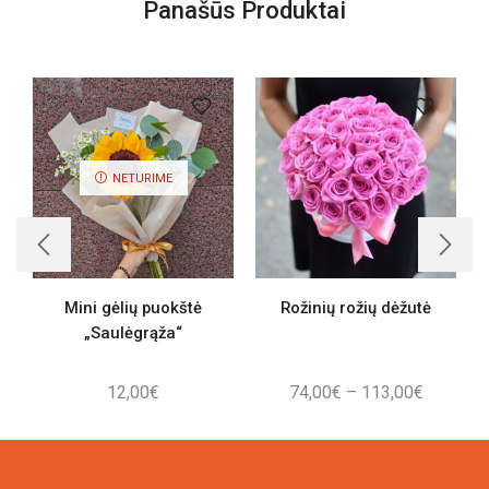
Panašūs Produktai
NETURIME
Mini gėlių puokštė
Rožinių rožių dėžutė
„Saulėgrąža“
Price
12,00
€
74,00
€
–
113,00
€
range:
74,00€
through