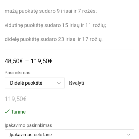
mažą puokštę sudaro 9 irisai ir 7 rožės;
vidutinę puokštę sudaro 15 irisų ir 11 rožių;
didelę puokštę sudaro 23 irisai ir 17 rožių.
Price
48,50
€
–
119,50
€
range:
Pasirinkimas
48,50€
Išvalyti
through
119,50
€
119,50€
Turime
Įpakavimo pasirinkimas