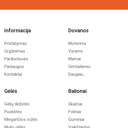
113,00€
Informacija
Dovanos
Pristatymas
Moterims
Grąžinimas
Vyrams
Parduotuvės
Mamai
Paslaugos
Gimtadienio
Kontaktai
Daugiau...
Gėlės
Balionai
Gėlių dėžutės
Skaičiai
Puokštės
Foliniai
Miegančios rožės
Guminiai
Muilo gėlės
Vaikštantys