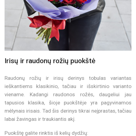
Irisų ir raudonų rožių puokštė
Raudonų rožių ir irisų derinys tobulas variantas
ieškantiems klasikinio, tačiau ir išskirtinio varianto
viename. Kadangi raudonos rožės, daugeliui jau
tapusios klasika, šioje puokštėje yra pagyvinamos
mėlynais irisais. Tad šis derinys tikrai neįprastas, tačiau
labai žavingas ir traukiantis akį.
Puokštę galite rinktis iš kelių dydžių: