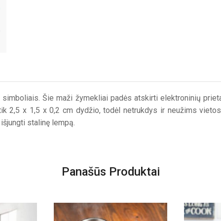
simboliais. Šie maži žymekliai padės atskirti elektroninių prieta
a tik 2,5 x 1,5 x 0,2 cm dydžio, todėl netrukdys ir neužims viet
išjungti stalinę lempą.
Panašūs Produktai