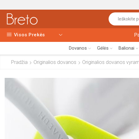
Visos Prekės
P
Dovanos
Gėlės
Balionai
Pradžia
Originalios dovanos
Originalios dovanos vyra