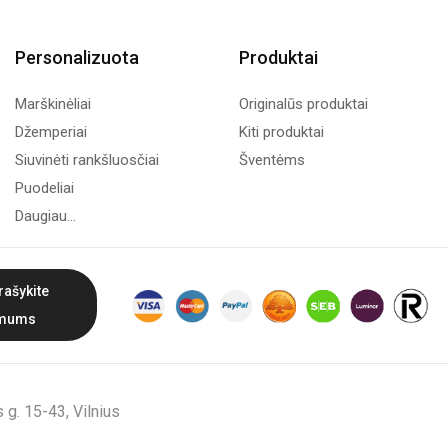
Personalizuota
Produktai
Marškinėliai
Originalūs produktai
Džemperiai
Kiti produktai
Siuvinėti rankšluosčiai
Šventėms
Puodeliai
Daugiau...
rašykite
mums
g. 15-43, Vilnius