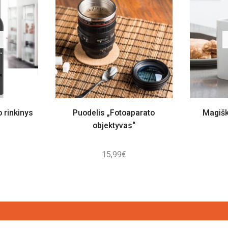
o rinkinys
Puodelis „Fotoaparato
Magišk
objektyvas“
15,99
€