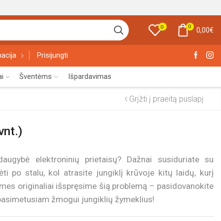
0
0
0,00
€
acija
Prisijungti
ai
Šventėms
Išpardavimas
Grįžti į praeitą puslapį
vnt.)
ugybė elektroninių prietaisų? Dažnai susiduriate su
i po stalu, kol atrasite jungiklį krūvoje kitų laidų, kurį
ip, mes originaliai išspręsime šią problemą – pasidovanokite
 pasimetusiam žmogui jungiklių žymeklius!