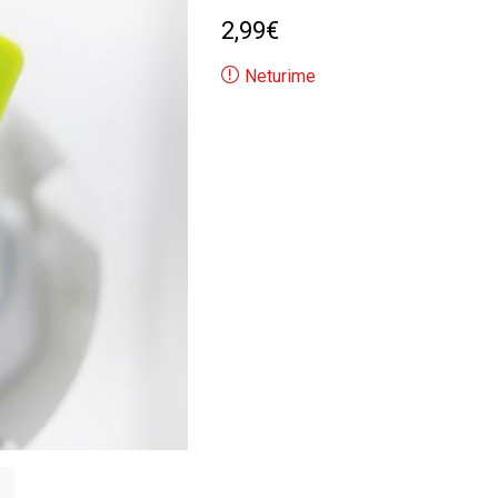
2,99
€
Neturime