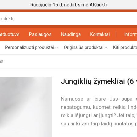
Rugpjūčio 15 d. nedirbsime
Atšaukti
Search
input
arduotuvė
Paslaugos
Naudinga
Kontaktai
Inform
Personalizuoti produktai
Originalūs produktai
Kiti produkt
ms
Jungiklių žymekliai (6 
Namuose ar biure Jus supa da
nepatogumu, kuomet reikia lindėt
reikia išjungti ar įjungti? Jei ta
sau ar kitam tarp laidų nuolatos