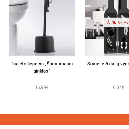
NETURIME
Tualeto šepetys „Šaunamasis
Someljė 5 dalių vyn
ginklas“
16,99
€
16,34
€