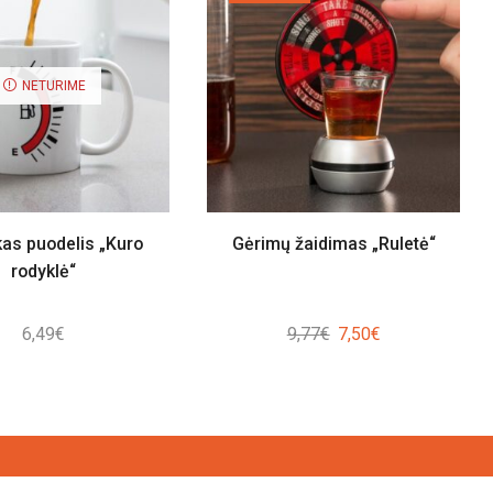
NETURIME
as puodelis „Kuro
Gėrimų žaidimas „Ruletė“
rodyklė“
Original
Current
6,49
€
9,77
€
7,50
€
price
price
was:
is:
9,77€.
7,50€.