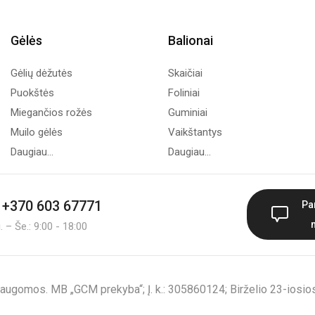
Gėlės
Balionai
Gėlių dėžutės
Skaičiai
Puokštės
Foliniai
Miegančios rožės
Guminiai
Muilo gėlės
Vaikštantys
Daugiau...
Daugiau...
+370 603 67771
Pa
 – Še.: 9:00 - 18:00
augomos. MB „GCM prekyba“; Į. k.: 305860124; Birželio 23-iosios 