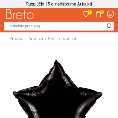
Rugpjūčio 15 d. nedirbsime
Atšaukti
0
0
Search
input
Pradžia
Balionai
Foliniai balionai