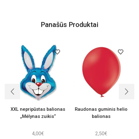
Panašūs Produktai
XXL nepripūstas balionas
Raudonas guminis helio
V
„Mėlynas zuikis“
balionas
4,00
€
2,50
€