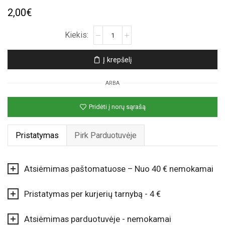
2,00
€
produkto
kiekis:
Juodas
Į krepšelį
folinis
nepripūstas
ARBA
balionas
„Žvaigždė“
Pridėti į norų sąrašą
Pristatymas
Pirk Parduotuvėje
Atsiėmimas paštomatuose – Nuo 40 € nemokamai
Pristatymas per kurjerių tarnybą - 4 €
Atsiėmimas parduotuvėje - nemokamai