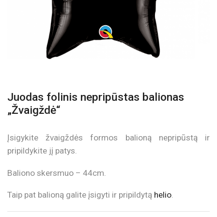
Juodas folinis nepripūstas balionas
„Žvaigždė“
Įsigykite žvaigždės formos balioną nepripūstą ir
pripildykite jį patys.
Baliono skersmuo – 44cm.
Taip pat balioną galite įsigyti ir pripildytą
helio
.