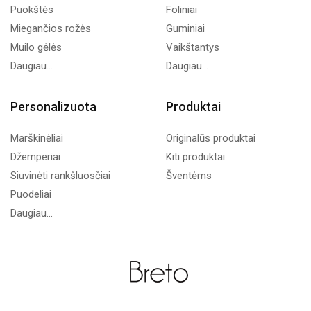
Puokštės
Foliniai
Miegančios rožės
Guminiai
Muilo gėlės
Vaikštantys
Daugiau...
Daugiau...
Personalizuota
Produktai
Marškinėliai
Originalūs produktai
Džemperiai
Kiti produktai
Siuvinėti rankšluosčiai
Šventėms
Puodeliai
Daugiau...