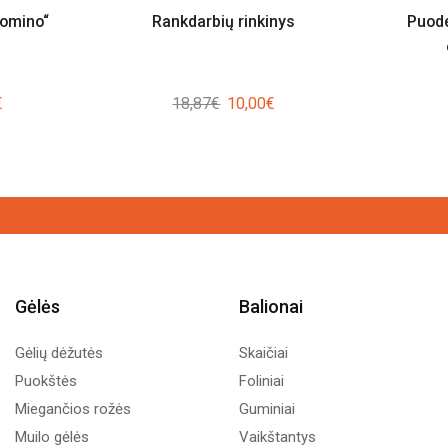
Domino“
Rankdarbių rinkinys
Puode
al
Current
Original
Current
€
18,87
€
10,00
€
price
price
price
is:
was:
is:
.
5,00€.
18,87€.
10,00€.
Gėlės
Balionai
Gėlių dėžutės
Skaičiai
Puokštės
Foliniai
Miegančios rožės
Guminiai
Muilo gėlės
Vaikštantys