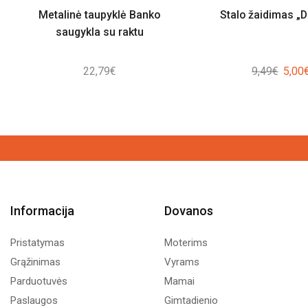
Metalinė taupyklė Banko
Stalo žaidimas „
saugykla su raktu
Origin
22,79
€
9,49
€
5,00
price
was:
9,49€
Informacija
Dovanos
Pristatymas
Moterims
Grąžinimas
Vyrams
Parduotuvės
Mamai
Paslaugos
Gimtadienio