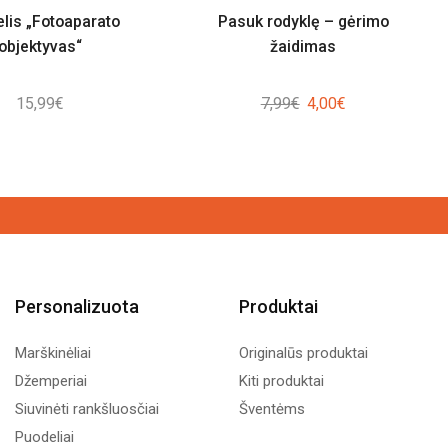
lis „Fotoaparato
Pasuk rodyklę – gėrimo
objektyvas“
žaidimas
Original
Current
15,99
€
7,99
€
4,00
€
price
price
was:
is:
7,99€.
4,00€.
Personalizuota
Produktai
Marškinėliai
Originalūs produktai
Džemperiai
Kiti produktai
Siuvinėti rankšluosčiai
Šventėms
Puodeliai