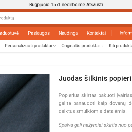
Rugpjūčio 15 d. nedirbsime
Atšaukti
Search
input
arduotuvė
Paslaugos
Naudinga
Kontaktai
Inform
Personalizuoti produktai
Originalūs produktai
Kiti produkt
Juodas šilkinis popier
Popierius skirtas pakuoti įvairi
galite panaudoti kaip dovanų dė
daiktus smulkiomis detalėmis.
Spalva gali nežymiai skirtis nuo 