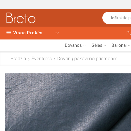
Visos Prekės
P
Dovanos
Gėlės
Balionai
Pradžia
Šventėms
Dovanų pakavimo priemonės