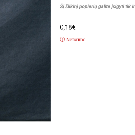
Šį šilkinį popierių galite įsigyti tik 
0,18
€
Neturime