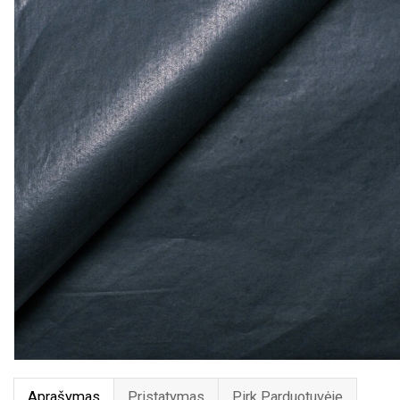
Aprašymas
Pristatymas
Pirk Parduotuvėje