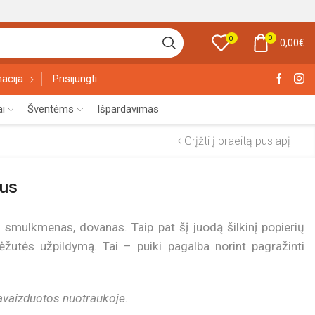
0
0
0,00
€
acija
Prisijungti
ai
Šventėms
Išpardavimas
Grįžti į praeitą puslapį
ius
as smulkmenas, dovanas. Taip pat šį juodą šilkinį popierių
žutės užpildymą. Tai – puiki pagalba norint pagražinti
pavaizduotos nuotraukoje.