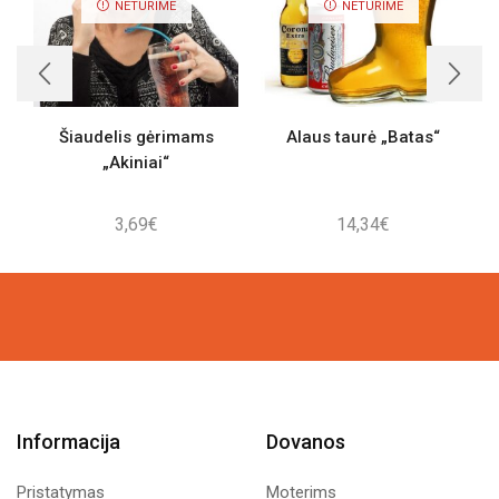
NETURIME
NETURIME
Šiaudelis gėrimams
Alaus taurė „Batas“
„Akiniai“
3,69
€
14,34
€
Informacija
Dovanos
Pristatymas
Moterims