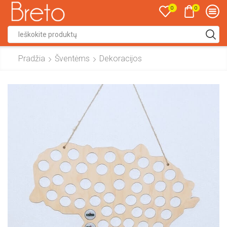
0
0
Search
input
Pradžia
Šventėms
Dekoracijos