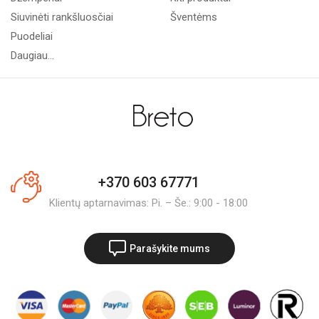
Siuvinėti rankšluosčiai
Šventėms
Puodeliai
Daugiau...
+370 603 67771
Klientų aptarnavimas: Pi. – Še.: 9:00 - 18:00
Parašykite mums