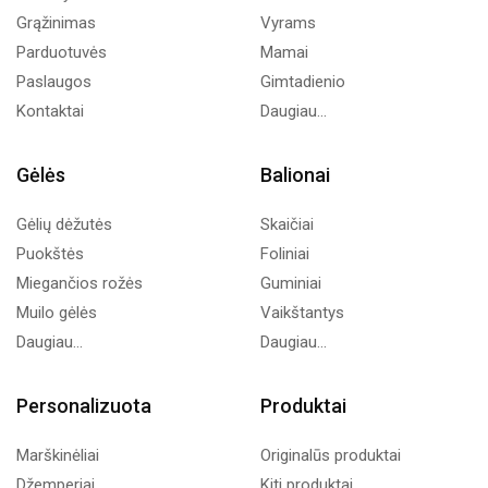
Grąžinimas
Vyrams
Parduotuvės
Mamai
Paslaugos
Gimtadienio
Kontaktai
Daugiau...
Gėlės
Balionai
Gėlių dėžutės
Skaičiai
Puokštės
Foliniai
Miegančios rožės
Guminiai
Muilo gėlės
Vaikštantys
Daugiau...
Daugiau...
Personalizuota
Produktai
Marškinėliai
Originalūs produktai
Džemperiai
Kiti produktai