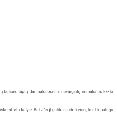
 Jūsų kelionė taptų dar malonesnė ir nevargintų nemalonūs kaklo
komforto kelyje. Bet Jūs jį galite naudoti visur, kur tik patogu