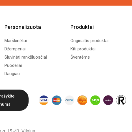
Personalizuota
Produktai
Marškinėliai
Originalūs produktai
Džemperiai
Kiti produktai
Siuvinėti rankšluosčiai
Šventėms
Puodeliai
Daugiau...
rašykite
mums
g. 15-43, Vilnius