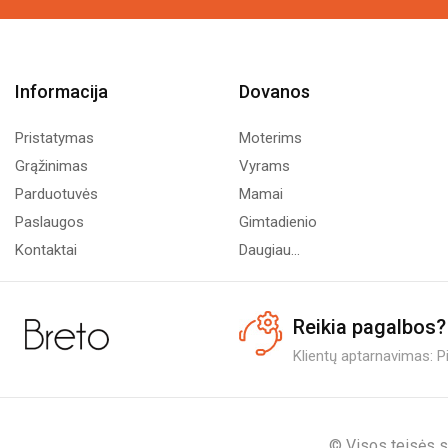
Informacija
Dovanos
Pristatymas
Moterims
Grąžinimas
Vyrams
Parduotuvės
Mamai
Paslaugos
Gimtadienio
Kontaktai
Daugiau...
Reikia pagalbos?
Klientų aptarnavimas: Pi.
© Visos teisės s