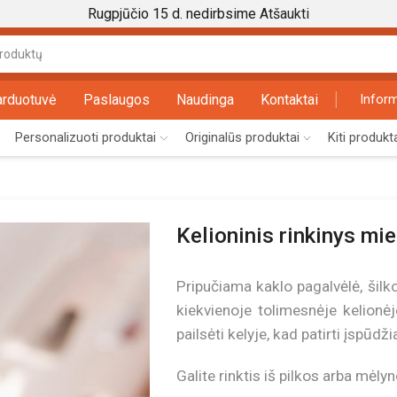
Rugpjūčio 15 d. nedirbsime
Atšaukti
Search
input
arduotuvė
Paslaugos
Naudinga
Kontaktai
Inform
Personalizuoti produktai
Originalūs produktai
Kiti produkt
Kelioninis rinkinys mi
Pripučiama kaklo pagalvėlė, šilk
kiekvienoje tolimesnėje kelion
pailsėti kelyje, kad patirti įspūdž
Galite rinktis iš pilkos arba mėly