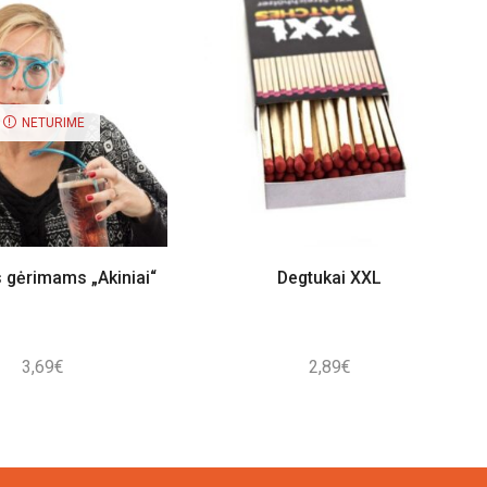
NETURIME
s gėrimams „Akiniai“
Degtukai XXL
3,69
€
2,89
€