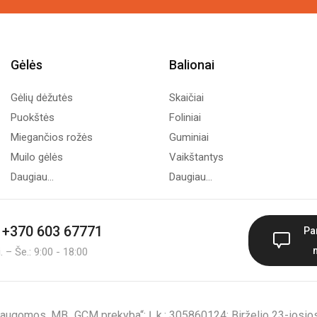
Gėlės
Balionai
Gėlių dėžutės
Skaičiai
Puokštės
Foliniai
Miegančios rožės
Guminiai
Muilo gėlės
Vaikštantys
Daugiau...
Daugiau...
+370 603 67771
Pa
 – Še.: 9:00 - 18:00
augomos. MB „GCM prekyba“; Į. k.: 305860124; Birželio 23-iosios 