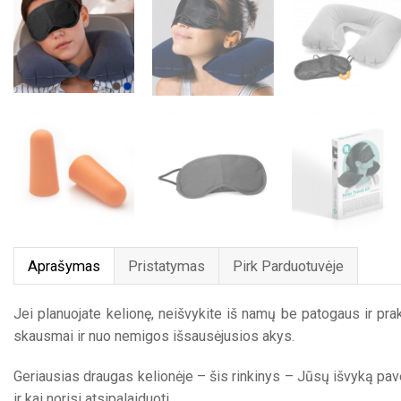
Aprašymas
Pristatymas
Pirk Parduotuvėje
Jei planuojate kelionę, neišvykite iš namų be patogaus ir prak
skausmai ir nuo nemigos išsausėjusios akys.
Geriausias draugas kelionėje – šis rinkinys – Jūsų išvyką paver
ir kai norisi atsipalaiduoti.