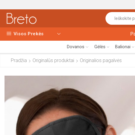
Visos Prekės
P
Dovanos
Gėlės
Balionai
Pradžia
Originalūs produktai
Originalios pagalvės