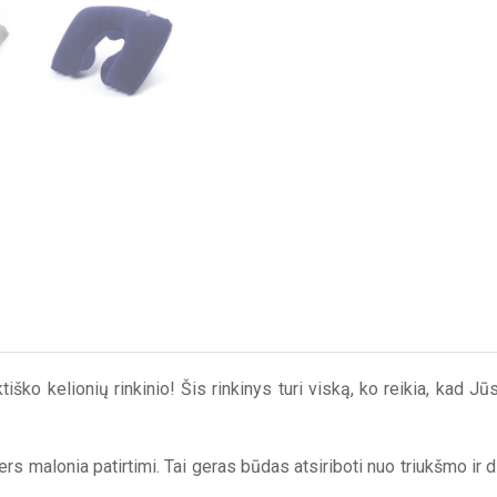
tiško kelionių rinkinio! Šis rinkinys turi viską, ko reikia, kad
s malonia patirtimi. Tai geras būdas atsiriboti nuo triukšmo ir dis