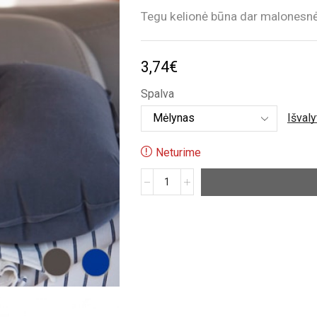
Tegu kelionė būna dar malonesnė
3,74
€
Spalva
Išvaly
Neturime
produkto
kiekis:
Kelioninis
rinkinys
miegui