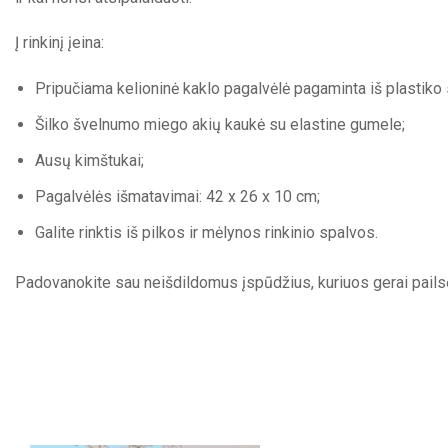
Į rinkinį įeina:
Pripučiama kelioninė kaklo pagalvėlė pagaminta iš plastiko 
Šilko švelnumo miego akių kaukė su elastine gumele;
Ausų kimštukai;
Pagalvėlės išmatavimai: 42 x 26 x 10 cm;
Galite rinktis iš pilkos ir mėlynos rinkinio spalvos.
Padovanokite sau neišdildomus įspūdžius, kuriuos gerai pailsė