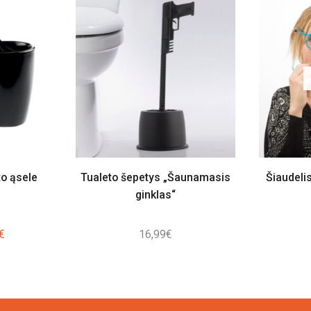
to ąsele
Tualeto šepetys „Šaunamasis
Šiaudeli
ginklas“
nal
Current
€
16,99
€
price
is:
4€.
6,00€.