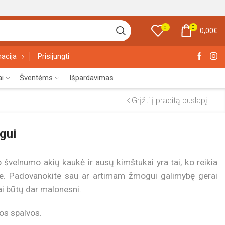
0
0
0,00
€
acija
Prisijungti
ai
Šventėms
Išpardavimas
Grįžti į praeitą puslapį
egui
o švelnumo akių kaukė ir ausų kimštukai yra tai, ko reikia
ėje. Padovanokite sau ar artimam žmogui galimybę gerai
iai būtų dar malonesni.
nos spalvos.