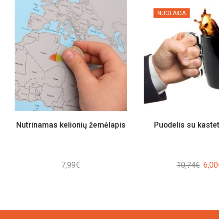
NUOLAIDA
Nutrinamas kelionių žemėlapis
Puodelis su kaste
Origi
7,99
€
10,74
€
6,00
price
was:
10,7