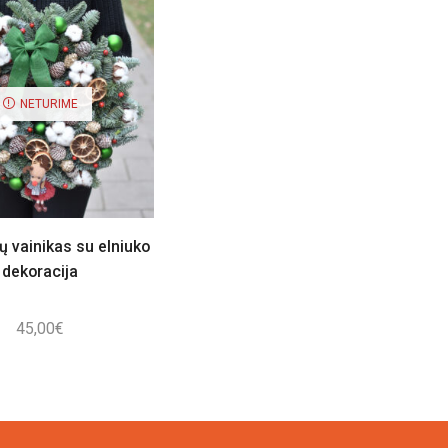
NETURIME
ų vainikas su elniuko
dekoracija
45,00
€