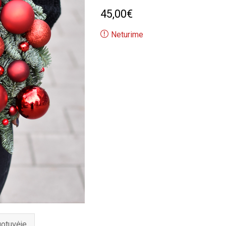
45,00
€
Neturime
uotuvėje