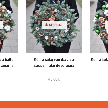
NETURIME
u baltų ir
Kėnio šakų vainikas su
Kėnio šak
acijomis
sausainiuko dekoracija
45,00
€