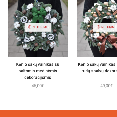
NETURIME
NETURIME
Kėnio šakų vainikas su
Kėnio šakų vainikas s
baltomis medinėmis
rudų spalvų dekor
dekoracijomis
45,00
€
49,00
€