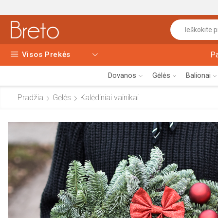
Visos Prekės
P
Dovanos
Gėlės
Balionai
Pradžia
Gėlės
Kalėdiniai vainikai