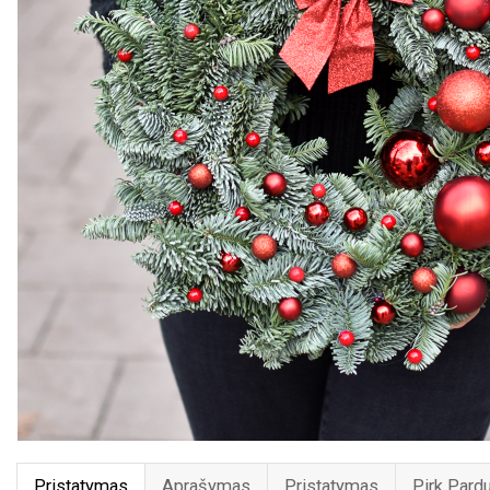
Pristatymas
Aprašymas
Pristatymas
Pirk Pard