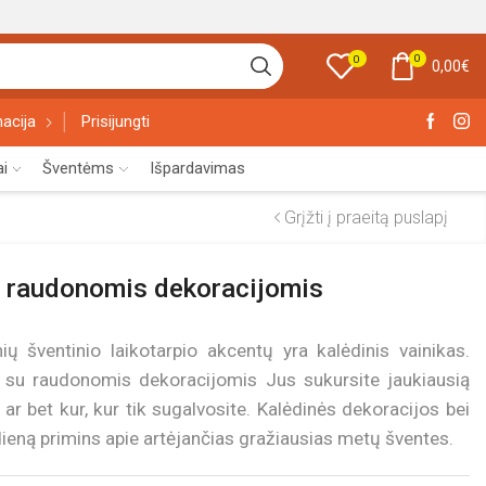
0
0
0,00
€
acija
Prisijungti
ai
Šventėms
Išpardavimas
Grįžti į praeitą puslapį
u raudonomis dekoracijomis
ių šventinio laikotarpio akcentų yra kalėdinis vainikas.
ą su raudonomis dekoracijomis Jus sukursite jaukiausią
 bet kur, kur tik sugalvosite. Kalėdinės dekoracijos bei
ieną primins apie artėjančias gražiausias metų šventes.