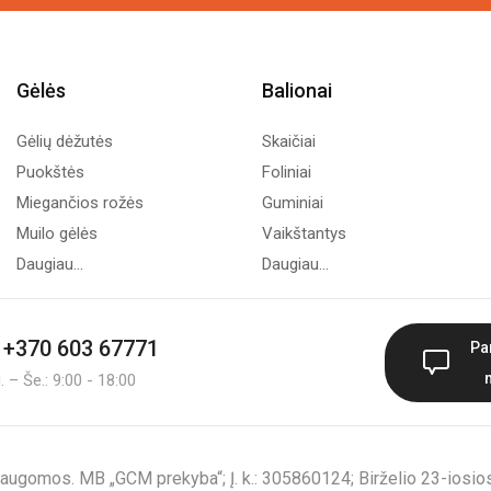
Gėlės
Balionai
Gėlių dėžutės
Skaičiai
Puokštės
Foliniai
Miegančios rožės
Guminiai
Muilo gėlės
Vaikštantys
Daugiau...
Daugiau...
+370 603 67771
Pa
 – Še.: 9:00 - 18:00
augomos. MB „GCM prekyba“; Į. k.: 305860124; Birželio 23-iosios 