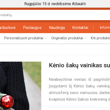
Rugpjūčio 15 d. nedirbsime
Atšaukti
Search
input
arduotuvė
Paslaugos
Naudinga
Kontaktai
Inform
Personalizuoti produktai
Originalūs produktai
Kiti produkt
Kėnio šakų vainikas s
Neabejotinai vienas iš pagrindin
Įsigydami šį Kėnio šakų vainik
atmosferą savo namuose, darbe ar
kvapnios Kėnio šakos kiekvieną d