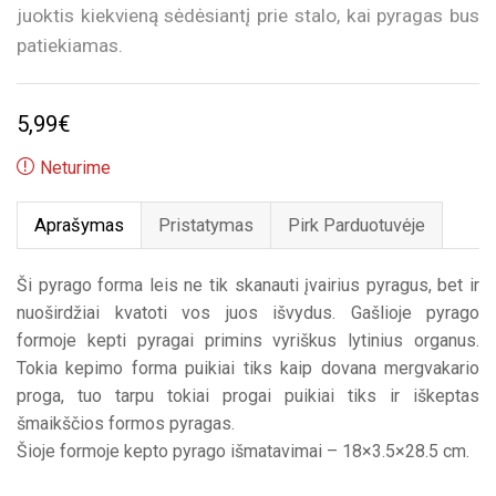
juoktis kiekvieną sėdėsiantį prie stalo, kai pyragas bus
patiekiamas.
5,99
€
Neturime
Aprašymas
Pristatymas
Pirk Parduotuvėje
Ši pyrago forma leis ne tik skanauti įvairius pyragus, bet ir
nuoširdžiai kvatoti vos juos išvydus. Gašlioje pyrago
formoje kepti pyragai primins vyriškus lytinius organus.
Tokia kepimo forma puikiai tiks kaip dovana mergvakario
proga, tuo tarpu tokiai progai puikiai tiks ir iškeptas
šmaikščios formos pyragas.
Šioje formoje kepto pyrago išmatavimai – 18×3.5×28.5 cm.