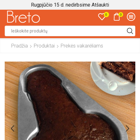
Rugpjūčio 15 d. nedirbsime
Atšaukti
0
0
Search
input
Pradžia
Produktai
Prekės vakarėliams