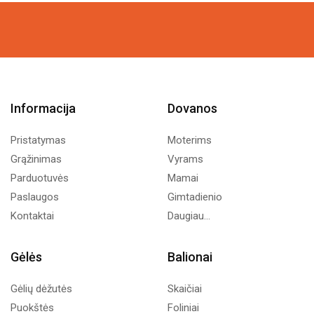
Informacija
Dovanos
Pristatymas
Moterims
Grąžinimas
Vyrams
Parduotuvės
Mamai
Paslaugos
Gimtadienio
Kontaktai
Daugiau...
Gėlės
Balionai
Gėlių dėžutės
Skaičiai
Puokštės
Foliniai