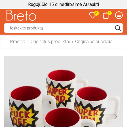
Rugpjūčio 15 d. nedirbsime
Atšaukti
0
0
Search
input
Pradžia
Originalūs produktai
Originalūs puodeliai