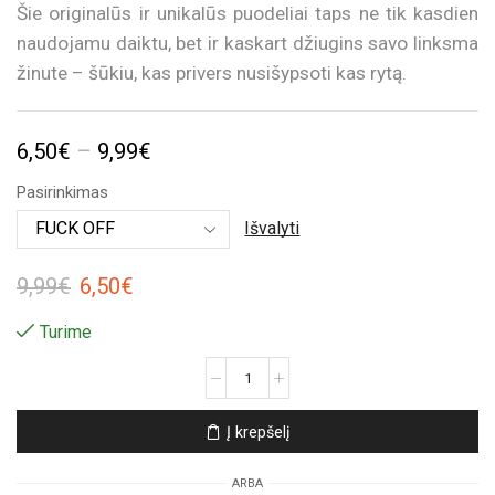
Šie originalūs ir unikalūs puodeliai taps ne tik kasdien
naudojamu daiktu, bet ir kaskart džiugins savo linksma
žinute – šūkiu, kas privers nusišypsoti kas rytą.
Price
6,50
€
–
9,99
€
range:
Pasirinkimas
6,50€
Išvalyti
through
Original
Current
9,99
€
6,50
€
9,99€
price
price
Turime
was:
is:
produkto
9,99€.
6,50€.
kiekis:
Keramikinis
Į krepšelį
puodelis
„Šūkis“
ARBA