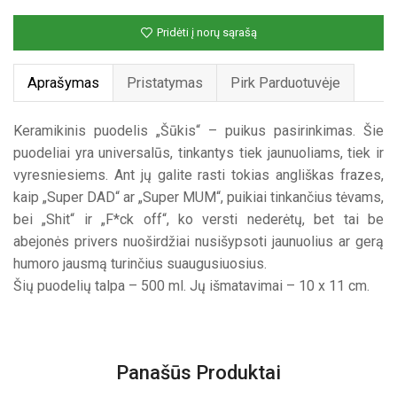
Pridėti į norų sąrašą
Aprašymas
Pristatymas
Pirk Parduotuvėje
Keramikinis puodelis „Šūkis“ – puikus pasirinkimas. Šie
puodeliai yra universalūs, tinkantys tiek jaunuoliams, tiek ir
vyresniesiems. Ant jų galite rasti tokias angliškas frazes,
kaip „Super DAD“ ar „Super MUM“, puikiai tinkančius tėvams,
bei „Shit“ ir „F*ck off“, ko versti nederėtų, bet tai be
abejonės privers nuoširdžiai nusišypsoti jaunuolius ar gerą
humoro jausmą turinčius suaugusiuosius.
Šių puodelių talpa – 500 ml. Jų išmatavimai – 10 x 11 cm.
Panašūs Produktai