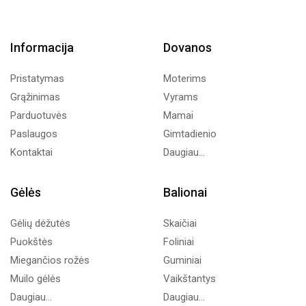
Informacija
Dovanos
Pristatymas
Moterims
Grąžinimas
Vyrams
Parduotuvės
Mamai
Paslaugos
Gimtadienio
Kontaktai
Daugiau...
Gėlės
Balionai
Gėlių dėžutės
Skaičiai
Puokštės
Foliniai
Miegančios rožės
Guminiai
Muilo gėlės
Vaikštantys
Daugiau...
Daugiau...