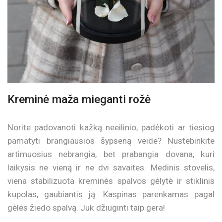
Kreminė maža mieganti rožė
Norite padovanoti kažką neeilinio, padėkoti ar tiesiog
pamatyti brangiausios šypseną veide? Nustebinkite
artimuosius nebrangia, bet prabangia dovana, kuri
laikysis ne vieną ir ne dvi savaites. Medinis stovelis,
viena stabilizuota kreminės spalvos gėlytė ir stiklinis
kupolas, gaubiantis ją. Kaspinas parenkamas pagal
gėlės žiedo spalvą. Juk džiuginti taip gera!