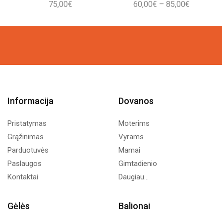
Price
75,00
€
60,00
€
–
85,00
€
range:
60,00€
through
85,00€
Informacija
Dovanos
Pristatymas
Moterims
Grąžinimas
Vyrams
Parduotuvės
Mamai
Paslaugos
Gimtadienio
Kontaktai
Daugiau...
Gėlės
Balionai