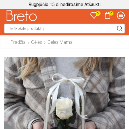
Rugpjūčio 15 d. nedirbsime
Atšaukti
0
0
Search
input
Pradžia
Gėlės
Gėlės Mamai