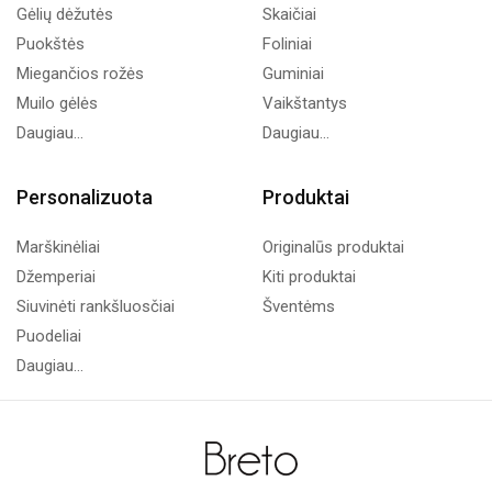
Gėlių dėžutės
Skaičiai
Puokštės
Foliniai
Miegančios rožės
Guminiai
Muilo gėlės
Vaikštantys
Daugiau...
Daugiau...
Personalizuota
Produktai
Marškinėliai
Originalūs produktai
Džemperiai
Kiti produktai
Siuvinėti rankšluosčiai
Šventėms
Puodeliai
Daugiau...