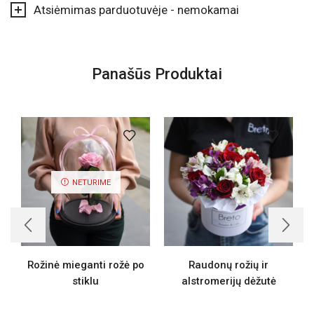
Atsiėmimas parduotuvėje - nemokamai
Panašūs Produktai
NETURIME
Rožinė mieganti rožė po
Raudonų rožių ir
R
stiklu
alstromerijų dėžutė