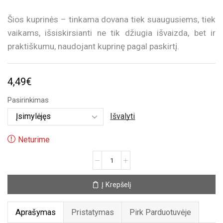
Šios kuprinės – tinkama dovana tiek suaugusiems, tiek
vaikams, išsiskirsianti ne tik džiugia išvaizda, bet ir
praktiškumu, naudojant kuprinę pagal paskirtį.
4,49
€
Pasirinkimas
Išvalyti
Neturime
produkto
kiekis:
Kuprinė
Į Krepšelį
-
maišelis
su
Aprašymas
Pristatymas
Pirk Parduotuvėje
įvairiomis