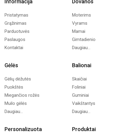
Informacija
Dovanos
Pristatymas
Moterims
Grąžinimas
Vyrams
Parduotuvės
Mamai
Paslaugos
Gimtadienio
Kontaktai
Daugiau...
Gėlės
Balionai
Gėlių dėžutės
Skaičiai
Puokštės
Foliniai
Miegančios rožės
Guminiai
Muilo gėlės
Vaikštantys
Daugiau...
Daugiau...
Personalizuota
Produktai