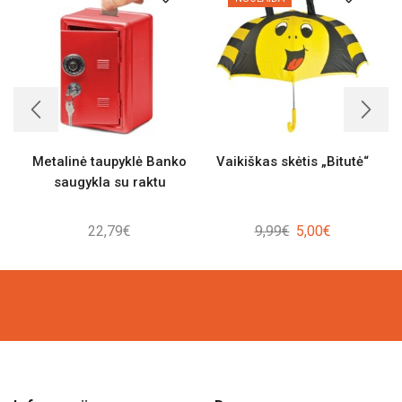
Metalinė taupyklė Banko
Vaikiškas skėtis „Bitutė“
V
saugykla su raktu
Original
Current
22,79
€
9,99
€
5,00
€
price
price
was:
is:
9,99€.
5,00€.