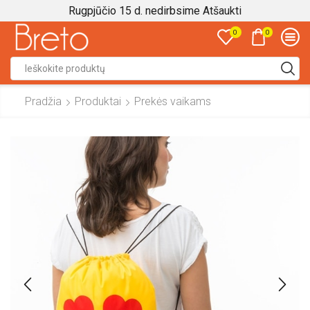
Rugpjūčio 15 d. nedirbsime
Atšaukti
0
0
Search
input
Pradžia
Produktai
Prekės vaikams