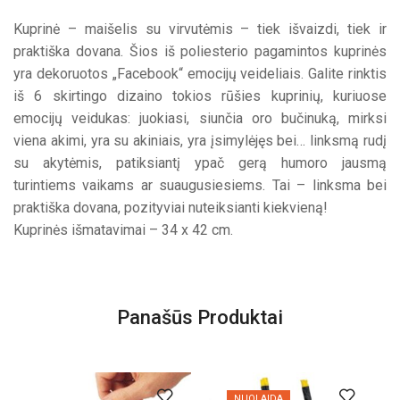
emocijomis
Kuprinė – maišelis su virvutėmis – tiek išvaizdi, tiek ir
praktiška dovana. Šios iš poliesterio pagamintos kuprinės
yra dekoruotos „Facebook“ emocijų veideliais. Galite rinktis
iš 6 skirtingo dizaino tokios rūšies kuprinių, kuriuose
emocijų veidukas: juokiasi, siunčia oro bučinuką, mirksi
viena akimi, yra su akiniais, yra įsimylėjęs bei… linksmą rudį
su akytėmis, patiksiantį ypač gerą humoro jausmą
turintiems vaikams ar suaugusiesiems. Tai – linksma bei
praktiška dovana, pozityviai nuteiksianti kiekvieną!
Kuprinės išmatavimai – 34 x 42 cm.
Panašūs Produktai
NUOLAIDA