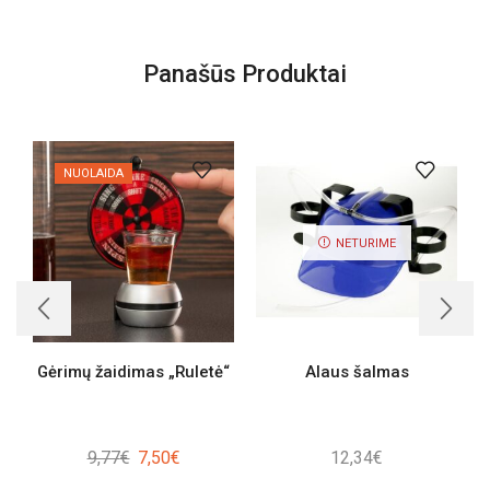
Panašūs Produktai
NUOLAIDA
NETURIME
Gėrimų žaidimas „Ruletė“
Alaus šalmas
Original
Current
9,77
€
7,50
€
12,34
€
price
price