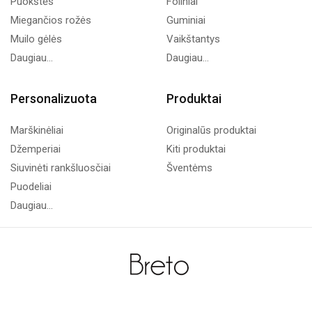
Puokštės
Foliniai
Miegančios rožės
Guminiai
Muilo gėlės
Vaikštantys
Daugiau...
Daugiau...
Personalizuota
Produktai
Marškinėliai
Originalūs produktai
Džemperiai
Kiti produktai
Siuvinėti rankšluosčiai
Šventėms
Puodeliai
Daugiau...