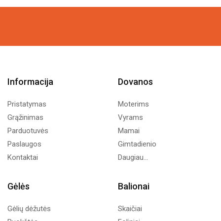
was:
is:
9,77€.
7,50€.
Informacija
Dovanos
Pristatymas
Moterims
Grąžinimas
Vyrams
Parduotuvės
Mamai
Paslaugos
Gimtadienio
Kontaktai
Daugiau...
Gėlės
Balionai
Gėlių dėžutės
Skaičiai