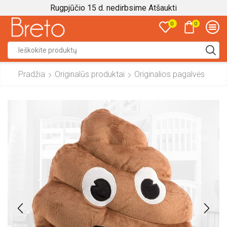
Rugpjūčio 15 d. nedirbsime
Atšaukti
0
0
Search
input
Pradžia
Originalūs produktai
Originalios pagalvės