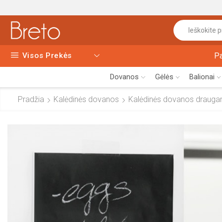
Visos Prekės
P
Dovanos
Gėlės
Balionai
Pradžia
Kalėdinės dovanos
Kalėdinės dovanos draug