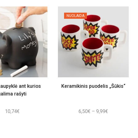
NUOLAIDA
taupyklė ant kurios
Keramikinis puodelis „Šūkis“
galima rašyti
Price
10,74
€
6,50
€
–
9,99
€
range:
6,50€
through