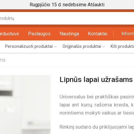
Rugpjūčio 15 d. nedirbsime
Atšaukti
Search
input
arduotuvė
Paslaugos
Naudinga
Kontaktai
Inform
Personalizuoti produktai
Originalūs produktai
Kiti produkt
ams
Lipnūs lapai užrašams 
Universalus bei praktiškas pasiri
lapai ant kurių rašoma kreida, ku
norintiems mokyti vaikus ar tiesio
Rinkinį sudaro du priklijuojami lap