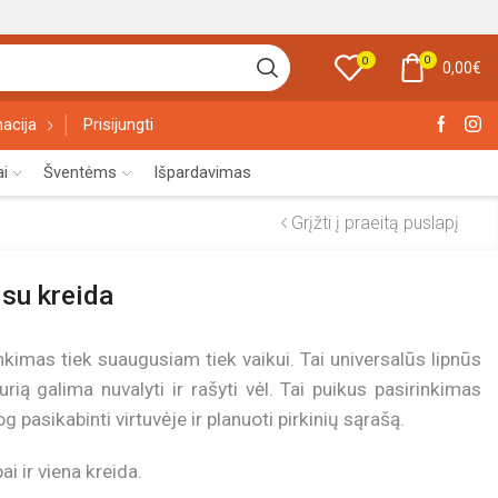
0
0
0,00
€
acija
Prisijungti
ai
Šventėms
Išpardavimas
Grįžti į praeitą puslapį
su kreida
nkimas tiek suaugusiam tiek vaikui. Tai universalūs lipnūs
rią galima nuvalyti ir rašyti vėl. Tai puikus pasirinkimas
g pasikabinti virtuvėje ir planuoti pirkinių sąrašą.
ai ir viena kreida.