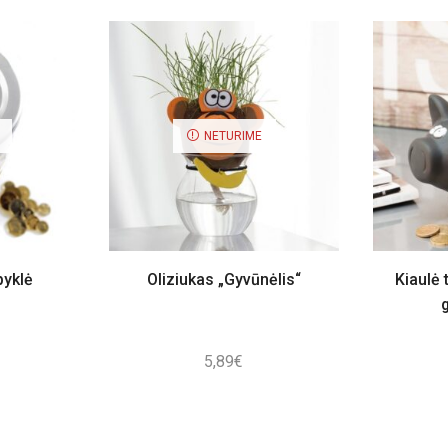
NETURIME
pyklė
Oliziukas „Gyvūnėlis“
Kiaulė 
5,89
€