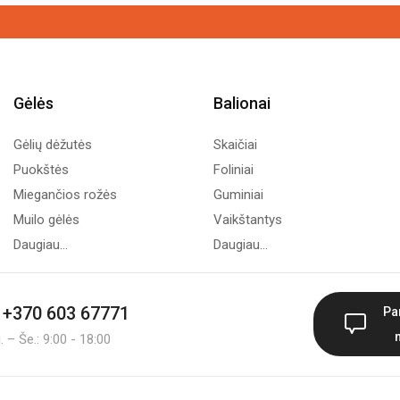
Gėlės
Balionai
Gėlių dėžutės
Skaičiai
Puokštės
Foliniai
Miegančios rožės
Guminiai
Muilo gėlės
Vaikštantys
Daugiau...
Daugiau...
+370 603 67771
Pa
 – Še.: 9:00 - 18:00