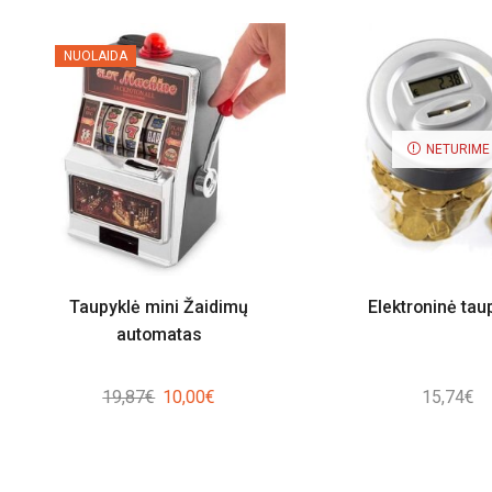
NUOLAIDA
NETURIME
Taupyklė mini Žaidimų
Elektroninė tau
automatas
Original
Current
19,87
€
10,00
€
15,74
€
price
price
was:
is:
19,87€.
10,00€.