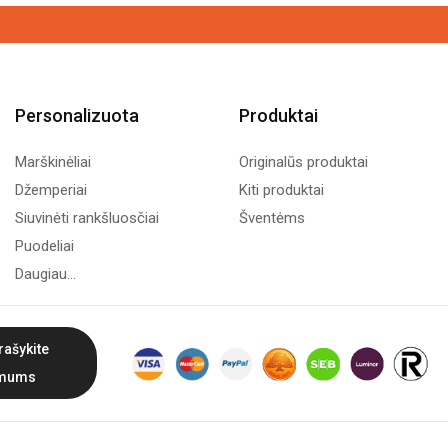
9,99€
Personalizuota
Produktai
Marškinėliai
Originalūs produktai
Džemperiai
Kiti produktai
Siuvinėti rankšluosčiai
Šventėms
Puodeliai
Daugiau...
rašykite
mums