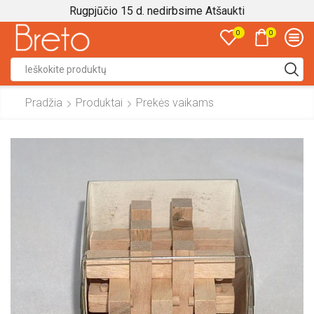
Rugpjūčio 15 d. nedirbsime
Atšaukti
0
0
Search
input
Pradžia
Produktai
Prekės vaikams