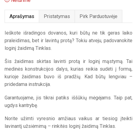
Neturime
was:
is:
Aprašymas
Pristatymas
Pirk Parduotuvėje
4,29€.
4,00€.
Ieškote išradingos dovanos, kuri būtų ne tik geras laiko
praleidimas, bet ir lavintų protą? Tokiu atveju, padovanokite
loginį žaidimą Tinklas.
Šis žaidimas skirtas lavinti protą ir loginį mąstymą. Tai
medinės konstrukcijos dalys, kurias reikia sudėti į formą,
kurioje žaidimas buvo iš pradžių. Kad būtų lengviau –
pridedama instrukcija.
Garantuojame, jis tikrai patiks iššūkių mėgėjams. Taip pat,
ugdys kantrybę.
Norite užimti vyresnio amžiaus vaikus ar tiesiog įteikti
lavinantį užsiėmimą – rinkitės loginį žaidimą Tinklas.