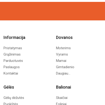
was:
is:
9,99€.
5,00€.
Informacija
Dovanos
Pristatymas
Moterims
Grąžinimas
Vyrams
Parduotuvės
Mamai
Paslaugos
Gimtadienio
Kontaktai
Daugiau...
Gėlės
Balionai
Gėlių dėžutės
Skaičiai
Puokštės
Foliniai