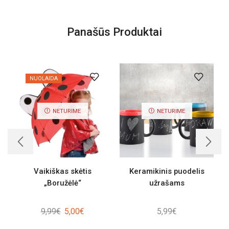
Panašūs Produktai
NUOLAIDA
NETURIME
NETURIME
Vaikiškas skėtis
Keramikinis puodelis
„Boružėlė“
užrašams
Original
Current
9,99
€
5,00
€
5,99
€
price
price