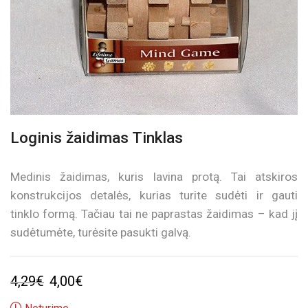
Loginis žaidimas Tinklas
Medinis žaidimas, kuris lavina protą. Tai atskiros
konstrukcijos detalės, kurias turite sudėti ir gauti
tinklo formą. Tačiau tai ne paprastas žaidimas – kad jį
sudėtumėte, turėsite pasukti galvą.
Original
Current
4,29
€
4,00
€
price
price