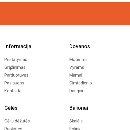
was:
is:
3,99€.
2,00€.
Informacija
Dovanos
Pristatymas
Moterims
Grąžinimas
Vyrams
Parduotuvės
Mamai
Paslaugos
Gimtadienio
Kontaktai
Daugiau...
Gėlės
Balionai
Gėlių dėžutės
Skaičiai
Puokštės
Foliniai