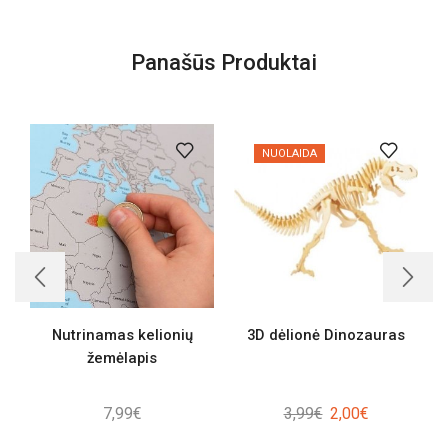
Panašūs Produktai
NUOLAIDA
Nutrinamas kelionių
3D dėlionė Dinozauras
žemėlapis
Original
Current
7,99
€
3,99
€
2,00
€
price
price