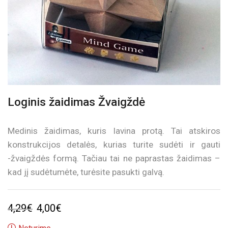
Loginis žaidimas Žvaigždė
Medinis žaidimas, kuris lavina protą. Tai atskiros
konstrukcijos detalės, kurias turite sudėti ir gauti
-žvaigždės formą. Tačiau tai ne paprastas žaidimas –
kad jį sudėtumėte, turėsite pasukti galvą.
Original
Current
4,29
€
4,00
€
price
price