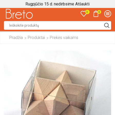
Rugpjūčio 15 d. nedirbsime
Atšaukti
0
0
Search
input
Pradžia
Produktai
Prekės vaikams