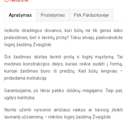
Neturime
was:
is:
Aprašymas
Pristatymas
Pirk Parduotuvėje
4,29€.
4,00€.
Ieškote išradingos dovanos, kuri būtų ne tik geras laiko
praleidimas, bet ir lavintų protą? Tokiu atveju, padovanokite
loginį žaidimą Žvaigždė.
Šis žaidimas skirtas lavinti protą ir loginį mąstymą. Tai
medinės konstrukcijos dalys, kurias reikia sudėti į formą,
kurioje žaidimas buvo iš pradžių. Kad būtų lengviau –
pridedama instrukcija.
Garantuojame, jis tikrai patiks iššūkių mėgėjams. Taip pat,
ugdys kantrybę.
Norite užimti vyresnio amžiaus vaikus ar tiesiog įteikti
lavinantį užsiėmimą – rinkitės loginį žaidimą Žvaigždė.