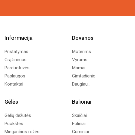
through
14,99€.
10,00€.
12,59€
Informacija
Dovanos
Pristatymas
Moterims
Grąžinimas
Vyrams
Parduotuvės
Mamai
Paslaugos
Gimtadienio
Kontaktai
Daugiau...
Gėlės
Balionai
Gėlių dėžutės
Skaičiai
Puokštės
Foliniai
Miegančios rožės
Guminiai