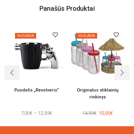
Panašūs Produktai
NUOLAIDA
NUOLAIDA
Puodelis „Revolveris“
Originalus stiklainių
rinkinys
Price
Original
Current
7,00
€
–
12,59
€
14,99
€
10,00
€
range:
price
price
7,00€
was:
is: