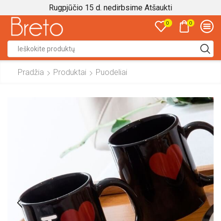
Rugpjūčio 15 d. nedirbsime
Atšaukti
0
0
Search
input
Pradžia
Produktai
Puodeliai