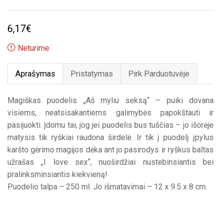
6,17
€
Neturime
Aprašymas
Pristatymas
Pirk Parduotuvėje
Magiškas puodelis „Aš myliu seksą“ – puiki dovana
visiems, neatsisakantiems galimybės papokštauti ir
pasijuokti. Įdomu tai, jog jei puodelis bus tuščias – jo išorėje
matysis tik ryškiai raudona širdelė. Ir tik į puodelį įpylus
karšto gėrimo magijos dėka ant jo pasirodys ir ryškus baltas
užrašas „I love sex“, nuoširdžiai nustebinsiantis bei
pralinksminsiantis kiekvieną!
Puodelio talpa – 250 ml. Jo išmatavimai – 12 x 9.5 x 8 cm.