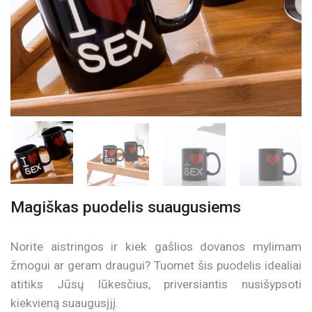
Magiškas puodelis suaugusiems
Norite aistringos ir kiek gašlios dovanos mylimam
žmogui ar geram draugui? Tuomet šis puodelis idealiai
atitiks Jūsų lūkesčius, priversiantis nusišypsoti
kiekvieną suaugusįjį.