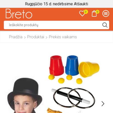
Rugpjūčio 15 d. nedirbsime
Atšaukti
0
0
Search
input
Pradžia
Produktai
Prekės vaikams