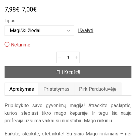
Original
Current
7,98
€
7,00
€
price
price
Tipas
was:
is:
Išvalyti
7,98€.
7,00€.
Neturime
produkto
kiekis:
Mago
Į Krepšelį
rinkinys
Aprašymas
Pristatymas
Pirk Parduotuvėje
Pripildykite savo gyvenimą magija! Atraskite paslaptis,
kurios slepiasi tikro mago kepurėje. Ir tegu šia nauja
profesija užsiima vaikai su nuostabiu Mago rinkiniu.
Burkite, slėpkite, stebinkite! Su šiais Mago rinkiniais – nei