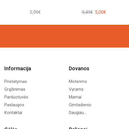
Original
Current
5,99
€
9,49
€
5,00
€
price
price
was:
is:
9,49€.
5,00€.
Informacija
Dovanos
Pristatymas
Moterims
Grąžinimas
Vyrams
Parduotuvės
Mamai
Paslaugos
Gimtadienio
Kontaktai
Daugiau...