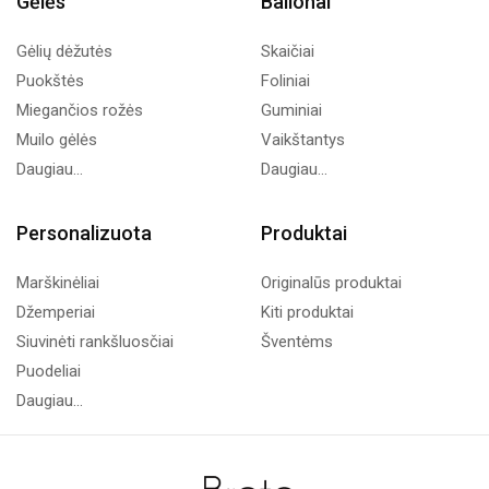
Gėlės
Balionai
Gėlių dėžutės
Skaičiai
Puokštės
Foliniai
Miegančios rožės
Guminiai
Muilo gėlės
Vaikštantys
Daugiau...
Daugiau...
Personalizuota
Produktai
Marškinėliai
Originalūs produktai
Džemperiai
Kiti produktai
Siuvinėti rankšluosčiai
Šventėms
Puodeliai
Daugiau...